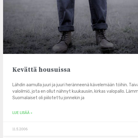
Kevättä housuissa
Lähdin aamulla juuri ja juuri heränneenä kävelemään töihin. Taiva
valoilmiö, jota en ollut nähnyt kuukausiin, kirkas valopallo. Läm
Suomalaiset oli piilotettu jonnekin ja
LUE LISÄÄ »
11.5.2006