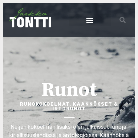
Runot
RUNOKOKOELMAT, KÄÄNNÖKSET &
IRTORUNOT
Neljän kokoelman lisäksi olen julkaissut runoja
kirjallisuuslehdissä ja antologioissa. Käännöksiä