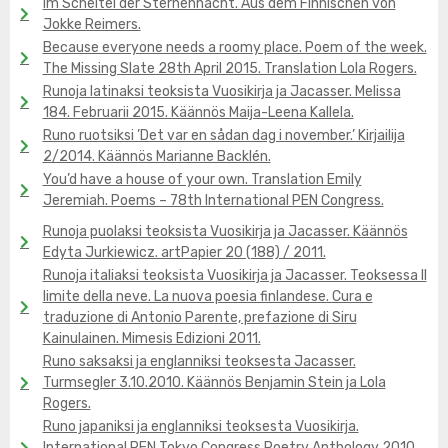
Im Scheitel der Sternennacht. Aus dem Finnischen von
Jokke Reimers.
Because everyone needs a roomy place. Poem of the week.
The Missing Slate 28th April 2015. Translation Lola Rogers.
Runoja latinaksi teoksista Vuosikirja ja Jacasser. Melissa
184. Februarii 2015. Käännös Maija-Leena Kallela.
Runo ruotsiksi ’Det var en sådan dag i november.’ Kirjailija
2/2014. Käännös Marianne Backlén.
You’d have a house of your own. Translation Emily
Jeremiah. Poems – 78th International PEN Congress.
Runoja puolaksi teoksista Vuosikirja ja Jacasser. Käännös
Edyta Jurkiewicz. artPapier 20 (188) / 2011.
Runoja italiaksi teoksista Vuosikirja ja Jacasser. Teoksessa Il
limite della neve. La nuova poesia finlandese. Cura e
traduzione di Antonio Parente, prefazione di Siru
Kainulainen. Mimesis Edizioni 2011.
Runo saksaksi ja englanniksi teoksesta Jacasser.
Turmsegler 3.10.2010. Käännös Benjamin Stein ja Lola
Rogers.
Runo japaniksi ja englanniksi teoksesta Vuosikirja.
International PEN Tokyo Congress Poetry Anthology 2010.