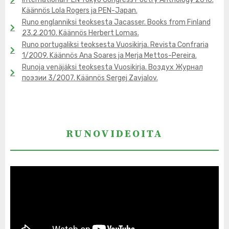
Käännös Lola Rogers ja PEN-Japan.
Runo englanniksi teoksesta Jacasser. Books from Finland
23.2.2010. Käännös Herbert Lomas.
Runo portugaliksi teoksesta Vuosikirja. Revista Confraria
1/2009. Käännös Ana Soares ja Merja Mettos-Pereira.
Runoja venäjäksi teoksesta Vuosikirja. Воздух Журнал
поэзии 3/2007. Käännös Sergej Zavjalov.
RUNOVIDEOITA