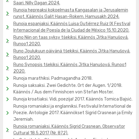
Saari. Nilly Dagan 2024.
Runoja hepreaksi kokoelmasta Kangasalan ja Jerusalemin
runot. Käännös Galit Hasan-Rokem. Hamusakh 2024.
Runoja espanjaksi. Käännös Luisa Gutiérrez Ruiz IX Festival
Internacional de Poesía de la Ciudad de México 15.10.2020.
Runo Niin on taas syksy tšekiksi. Käännös Jitka Hanušová.
Runoo1 2020.
Runo Joulukuun päivänä tšekiksi. Käännös Jitka Hanušová.
Runoo1 2020.
Runo Synopsis tšekiksi. Käännös Jitka Hanušová. Runoo1
2020.
Runoja marathiksi. Padmagandha 2018.
Runoja saksaksi. Zwei Gedichte. Ort der Augen. 1/2018.
Käännös / Aus dem Finnishcen von Stefan Moster.
Runoja kroatiaksi. Vidi, poezija! 2017. Käännös Tomica Bajsić.
Runoja romaniaksi ja englanniksi. Festivalul International de
Poezie. Antologie 2017. Käännökset Sigrid Crasnean ja Emily
Jeremiah.
Runoja romaniaksi. Käännös Sigrid Crasnean. Observator
Cultural 18.5.2017 (Nr. 872).