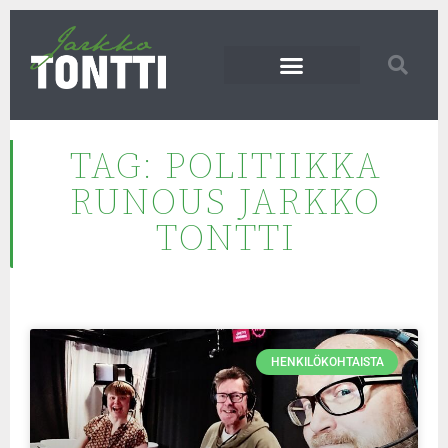
TAG: POLITIIKKA
RUNOUS JARKKO
TONTTI
HENKILÖKOHTAISTA