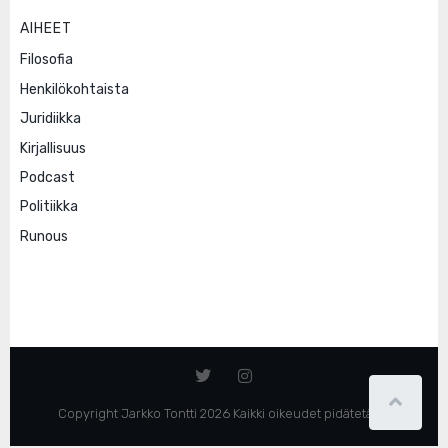
AIHEET
Filosofia
Henkilökohtaista
Juridiikka
Kirjallisuus
Podcast
Politiikka
Runous
Copyright Jarkko Tontti 2026 Kaikki oikeudet pidätetään.