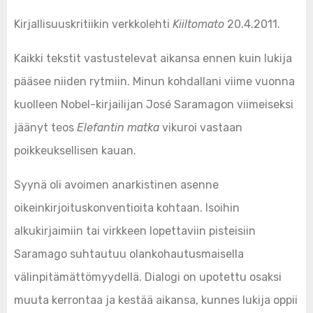
Kirjallisuuskritiikin verkkolehti
Kiiltomato
20.4.2011.
Kaikki tekstit vastustelevat aikansa ennen kuin lukija
pääsee niiden rytmiin. Minun kohdallani viime vuonna
kuolleen Nobel-kirjailijan José Saramagon viimeiseksi
jäänyt teos
Elefantin matka
vikuroi vastaan
poikkeuksellisen kauan.
Syynä oli avoimen anarkistinen asenne
oikeinkirjoituskonventioita kohtaan. Isoihin
alkukirjaimiin tai virkkeen lopettaviin pisteisiin
Saramago suhtautuu olankohautusmaisella
välinpitämättömyydellä. Dialogi on upotettu osaksi
muuta kerrontaa ja kestää aikansa, kunnes lukija oppii