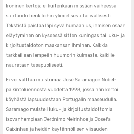
Ironinen kertoja ei kuitenkaan missään vaiheessa
suhtaudu henkilöihin ylimielisesti tai ivallisesti.
Tekstistä paistaa läpi syvä humaanius, ihmisen osaan
eläytyminen on kyseessä sitten kuningas tai luku- ja
kirjoitustaidoton maakansan ihminen. Kaikkia
tarkkaillaan lempeän huumorin kulmasta, kaikille
nauretaan tasapuolisesti.
Ei voi välttää muistumaa José Saramagon Nobel-
palkintoluennosta vuodelta 1998, jossa hän kertoi
köyhästä lapsuudestaan Portugalin maaseudulla.
Saramago muisteli luku- ja kirjoitustaidottomia
isovanhempiaan Jerónimo Meirinhoa ja Josefa
Caixinhaa ja heidän käytännöllisen viisauden