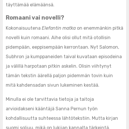
täyttämää elämäänsä.
Romaani vai novelli?
Kokonaisuutena
Elefantin matka
on enemmänkin pitkä
novelli kuin romaani. Aihe olisi ollut mitä otollisin
pidempään, eeppisempään kerrontaan. Nyt Salomon,
Subhron ja kumppaneiden taival kuvataan episodeina
ja välillä harpotaan pitkin askelin. Olisin viihtynyt
tämän tekstin äärellä paljon pidemmän tovin kuin
mitä kahdensadan sivun lukeminen kestää.
Minulla ei ole tarvittavia tietoja ja taitoja
arvioidakseni kääntäjä Sanna Pernun työn
kohdallisuutta suhteessa lähtötekstiin. Mutta kirjan
suomi soljuu, mikä on lukijan kannalta tärkeintä.