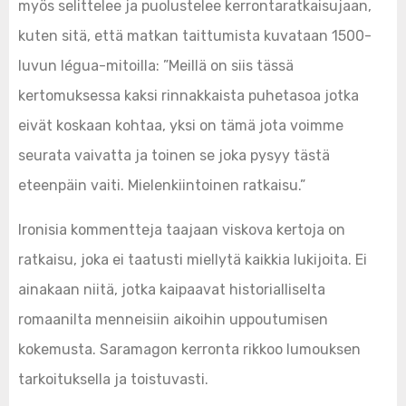
myös selittelee ja puolustelee kerrontaratkaisujaan,
kuten sitä, että matkan taittumista kuvataan 1500-
luvun légua-mitoilla: ”Meillä on siis tässä
kertomuksessa kaksi rinnakkaista puhetasoa jotka
eivät koskaan kohtaa, yksi on tämä jota voimme
seurata vaivatta ja toinen se joka pysyy tästä
eteenpäin vaiti. Mielenkiintoinen ratkaisu.”
Ironisia kommentteja taajaan viskova kertoja on
ratkaisu, joka ei taatusti miellytä kaikkia lukijoita. Ei
ainakaan niitä, jotka kaipaavat historialliselta
romaanilta menneisiin aikoihin uppoutumisen
kokemusta. Saramagon kerronta rikkoo lumouksen
tarkoituksella ja toistuvasti.