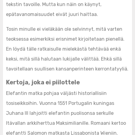
tekstin tavoille. Mutta kun näin on käynyt,
epätavanomaisuudet eivät juuri haittaa.
Tosin minulle ei vieläkään ole selvinnyt, mitä varten
teoksessa esimerkiksi erisnimet kirjoitetaan pienellä.
En löydä tälle ratkaisulle mielekästä tehtävää enkä
keksi, mitä sillä halutaan lukijalle välittää. Ehkä sillä
tavoitellaan suullisen kansanperinteen kerrontatyyliä.
Kertoja, joka ei piilottele
Elefantin matka pohjaa väljästi historiallisiin
tosiseikkoihin. Vuonna 1551 Portugalin kuningas
Juhana III lahjoitti elefantin puolisonsa serkulle
Itävallan arkkiherttua Maksimilianille. Romaani kertoo
elefantti Salomon matkasta Lissabonista Wieniin.