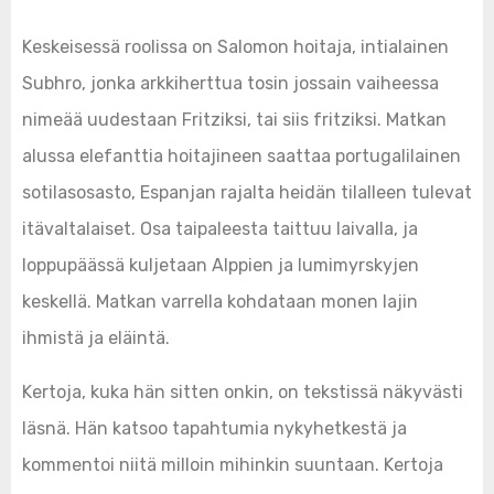
Keskeisessä roolissa on Salomon hoitaja, intialainen
Subhro, jonka arkkiherttua tosin jossain vaiheessa
nimeää uudestaan Fritziksi, tai siis fritziksi. Matkan
alussa elefanttia hoitajineen saattaa portugalilainen
sotilasosasto, Espanjan rajalta heidän tilalleen tulevat
itävaltalaiset. Osa taipaleesta taittuu laivalla, ja
loppupäässä kuljetaan Alppien ja lumimyrskyjen
keskellä. Matkan varrella kohdataan monen lajin
ihmistä ja eläintä.
Kertoja, kuka hän sitten onkin, on tekstissä näkyvästi
läsnä. Hän katsoo tapahtumia nykyhetkestä ja
kommentoi niitä milloin mihinkin suuntaan. Kertoja