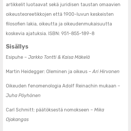
artikkelit luotaavat sekä juridisen taustan omaavien
oikeusteoreetikkojen että 1900-luvun keskeisten
filosofien lakia, oikeutta ja oikeudenmukaisuutta
koskevia ajatuksia. ISBN: 951-855-189-8
Sisällys
Esipuhe –
Jarkko Tontti & Kaisa Mäkelä
Martin Heidegger: Oleminen ja oikeus –
Ari Hirvonen
Oikeuden fenomenologia Adolf Reinachin mukaan –
Juha Pöyhönen
Carl Schmitt: päätöksestä nomokseen –
Mika
Ojakangas