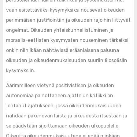
vaan esitettäväksi kysymyksiksi nousevat oikeuden
perimmäisen justifiointiin ja oikeuden rajoihin liittyvät
ongelmat. Oikeuden yhteiskunnallistuminen ja
moraalis-eettisten kysymysten nouseminen tärkeiksi
onkin niin ikään nähtävissä eräänlaisena paluuna
oikeuden ja oikeudenmukaisuuden suuriin filosofisiin
kysymyksiin.
Äärimmilleen vietynä positivistisen ja oikeuden
autonomiaa painottaneen ajattelun kritiikki on
johtanut ajatukseen, jossa oikeudenmukaisuuden
nähdään pakenevan laista ja oikeudesta itsestään ja
se päädytään sijoittamaan oikeuden ulkopuolelle.
Oikeutta oikeudenmukaisuutena ei enää niinkään