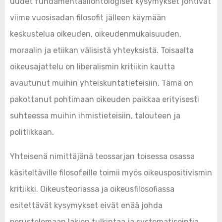
uudet fundamentaaliontologiset kysymykset johtivat
viime vuosisadan filosofit jälleen käymään
keskustelua oikeuden, oikeudenmukaisuuden,
moraalin ja etiikan välisistä yhteyksistä. Toisaalta
oikeusajattelu on liberalismin kritiikin kautta
avautunut muihin yhteiskuntatieteisiin. Tämä on
pakottanut pohtimaan oikeuden paikkaa erityisesti
suhteessa muihin ihmistieteisiin, talouteen ja
politiikkaan.
Yhteisenä nimittäjänä teossarjan toisessa osassa
käsiteltäville filosofeille toimii myös oikeuspositivismin
kritiikki. Oikeusteoriassa ja oikeusfilosofiassa
esitettävät kysymykset eivät enää johda
perustelemaan lakien tulkintaa ja systematisointia,