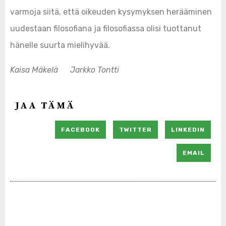
varmoja siitä, että oikeuden kysymyksen herääminen
uudestaan filosofiana ja filosofiassa olisi tuottanut
hänelle suurta mielihyvää.
Kaisa Mäkelä Jarkko Tontti
JAA TÄMÄ
FACEBOOK
TWITTER
LINKEDIN
EMAIL