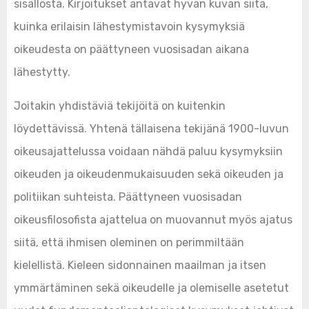
sisällöstä. Kirjoitukset antavat hyvän kuvan siitä,
kuinka erilaisin lähestymistavoin kysymyksiä
oikeudesta on päättyneen vuosisadan aikana
lähestytty.
Joitakin yhdistäviä tekijöitä on kuitenkin
löydettävissä. Yhtenä tällaisena tekijänä 1900-luvun
oikeusajattelussa voidaan nähdä paluu kysymyksiin
oikeuden ja oikeudenmukaisuuden sekä oikeuden ja
politiikan suhteista. Päättyneen vuosisadan
oikeusfilosofista ajattelua on muovannut myös ajatus
siitä, että ihmisen oleminen on perimmiltään
kielellistä. Kieleen sidonnainen maailman ja itsen
ymmärtäminen sekä oikeudelle ja olemiselle asetetut