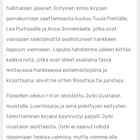
hallituksen jäsenet. Erityinen kiitos kirjojen
painokuntoon saattamisesta kuuluu Tuula Pietilälle,
Lea Purhoselle ja Anssi Sinnemäelle, jotka ovat
vaivojaan säästämättä osallistuneet hankkeen
loppuun viemiseen. Lopuksi tahdomme jälleen kiittää
kaikkia niitä, jotka ovat olleet osallisina tässä
mittavassa hankkeessa esitelmöitsijöinä ja
kirjoittajina, olivat he sitten filosofeja tai juristeja.
Filosofien oikeus I-II
on omistettu Jyrki Uusitalon
muistolle. Luentosarja ja siinä pidettyjen esitysten
toimittaminen kirjaksi käynnistyi paljolti Jyrki
Uusitalon aloitteesta. Jyrki ei saanut nähdä
ideoimiaan teoksia valmiina, mutta voimme olla