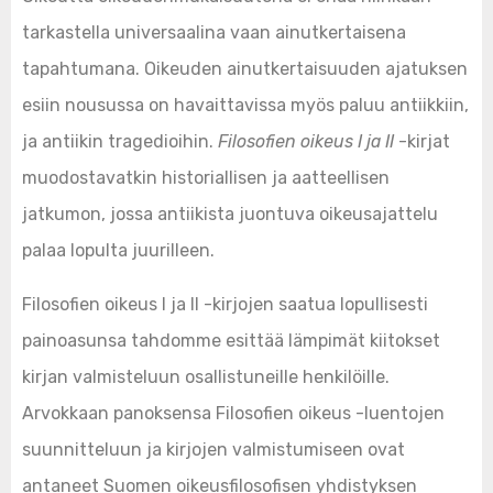
tarkastella universaalina vaan ainutkertaisena
tapahtumana. Oikeuden ainutkertaisuuden ajatuksen
esiin nousussa on havaittavissa myös paluu antiikkiin,
ja antiikin tragedioihin.
Filosofien oikeus I ja II
-kirjat
muodostavatkin historiallisen ja aatteellisen
jatkumon, jossa antiikista juontuva oikeusajattelu
palaa lopulta juurilleen.
Filosofien oikeus I ja II -kirjojen saatua lopullisesti
painoasunsa tahdomme esittää lämpimät kiitokset
kirjan valmisteluun osallistuneille henkilöille.
Arvokkaan panoksensa Filosofien oikeus -luentojen
suunnitteluun ja kirjojen valmistumiseen ovat
antaneet Suomen oikeusfilosofisen yhdistyksen