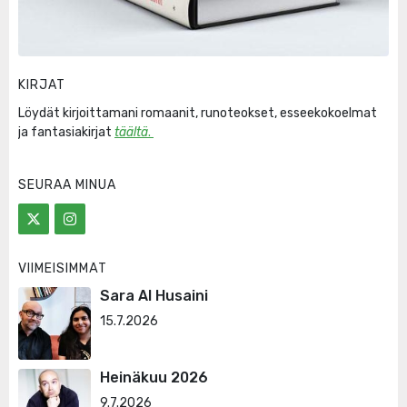
KIRJAT
Löydät kirjoittamani romaanit, runoteokset, esseekokoelmat
ja fantasiakirjat
täältä
.
SEURAA MINUA
VIIMEISIMMÄT
Sara Al Husaini
15.7.2026
Heinäkuu 2026
9.7.2026