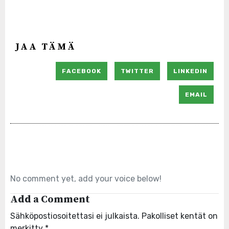
JAA TÄMÄ
FACEBOOK
TWITTER
LINKEDIN
EMAIL
No comment yet, add your voice below!
Add a Comment
Sähköpostiosoitettasi ei julkaista.
Pakolliset kentät on
merkitty
*