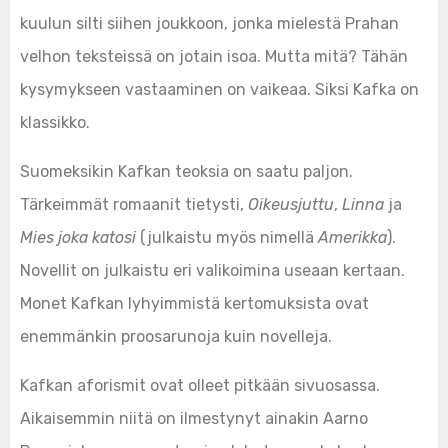
kuulun silti siihen joukkoon, jonka mielestä Prahan
velhon teksteissä on jotain isoa. Mutta mitä? Tähän
kysymykseen vastaaminen on vaikeaa. Siksi Kafka on
klassikko.
Suomeksikin Kafkan teoksia on saatu paljon.
Tärkeimmät romaanit tietysti,
Oikeusjuttu
,
Linna
ja
Mies joka katosi
(julkaistu myös nimellä
Amerikka
).
Novellit on julkaistu eri valikoimina useaan kertaan.
Monet Kafkan lyhyimmistä kertomuksista ovat
enemmänkin proosarunoja kuin novelleja.
Kafkan aforismit ovat olleet pitkään sivuosassa.
Aikaisemmin niitä on ilmestynyt ainakin Aarno