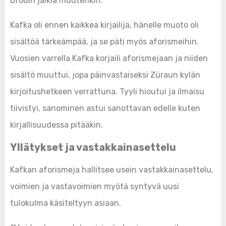
Brodin jälkiä muutenkin.
Kafka oli ennen kaikkea kirjailija, hänelle muoto oli
sisältöä tärkeämpää, ja se päti myös aforismeihin.
Vuosien varrella Kafka korjaili aforismejaan ja niiden
sisältö muuttui, jopa päinvastaiseksi Züraun kylän
kirjoitushetkeen verrattuna. Tyyli hioutui ja ilmaisu
tiivistyi, sanominen astui sanottavan edelle kuten
kirjallisuudessa pitääkin.
Yllätykset ja vastakkainasettelu
Kafkan aforismeja hallitsee usein vastakkainasettelu,
voimien ja vastavoimien myötä syntyvä uusi
tulokulma käsiteltyyn asiaan.