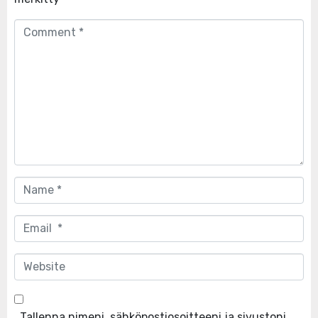
Comment
*
Name
*
Email
*
Website
Tallenna nimeni, sähköpostiosoitteeni ja sivustoni