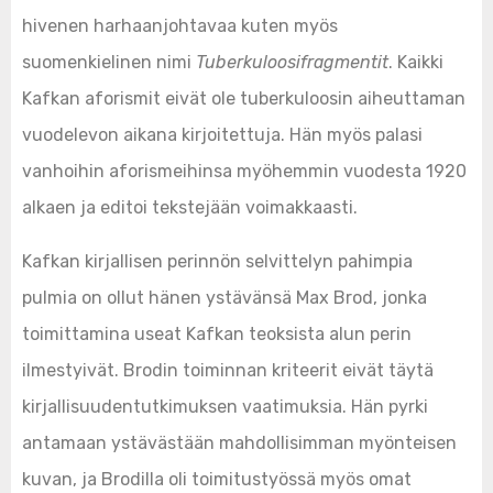
hivenen harhaanjohtavaa kuten myös
suomenkielinen nimi
Tuberkuloosifragmentit
. Kaikki
Kafkan aforismit eivät ole tuberkuloosin aiheuttaman
vuodelevon aikana kirjoitettuja. Hän myös palasi
vanhoihin aforismeihinsa myöhemmin vuodesta 1920
alkaen ja editoi tekstejään voimakkaasti.
Kafkan kirjallisen perinnön selvittelyn pahimpia
pulmia on ollut hänen ystävänsä Max Brod, jonka
toimittamina useat Kafkan teoksista alun perin
ilmestyivät. Brodin toiminnan kriteerit eivät täytä
kirjallisuudentutkimuksen vaatimuksia. Hän pyrki
antamaan ystävästään mahdollisimman myönteisen
kuvan, ja Brodilla oli toimitustyössä myös omat