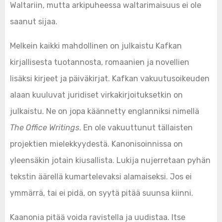
Waltariin, mutta arkipuheessa waltarimaisuus ei ole
saanut sijaa.
Melkein kaikki mahdollinen on julkaistu Kafkan
kirjallisesta tuotannosta, romaanien ja novellien
lisäksi kirjeet ja päiväkirjat. Kafkan vakuutusoikeuden
alaan kuuluvat juridiset virkakirjoituksetkin on
julkaistu. Ne on jopa käännetty englanniksi nimellä
The Office Writings
. En ole vakuuttunut tällaisten
projektien mielekkyydestä. Kanonisoinnissa on
yleensäkin jotain kiusallista. Lukija nujerretaan pyhän
tekstin äärellä kumartelevaksi alamaiseksi. Jos ei
ymmärrä, tai ei pidä, on syytä pitää suunsa kiinni.
Kaanonia pitää voida ravistella ja uudistaa. Itse