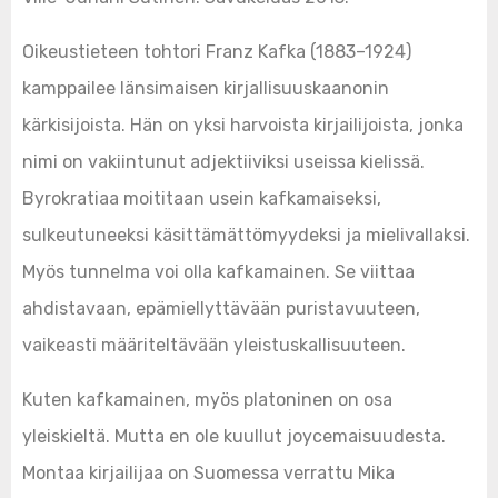
Oikeustieteen tohtori Franz Kafka (1883–1924)
kamppailee länsimaisen kirjallisuuskaanonin
kärkisijoista. Hän on yksi harvoista kirjailijoista, jonka
nimi on vakiintunut adjektiiviksi useissa kielissä.
Byrokratiaa moititaan usein kafkamaiseksi,
sulkeutuneeksi käsittämättömyydeksi ja mielivallaksi.
Myös tunnelma voi olla kafkamainen. Se viittaa
ahdistavaan, epämiellyttävään puristavuuteen,
vaikeasti määriteltävään yleistuskallisuuteen.
Kuten kafkamainen, myös platoninen on osa
yleiskieltä. Mutta en ole kuullut joycemaisuudesta.
Montaa kirjailijaa on Suomessa verrattu Mika