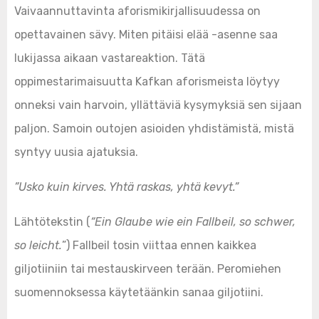
Vaivaannuttavinta aforismikirjallisuudessa on
opettavainen sävy. Miten pitäisi elää -asenne saa
lukijassa aikaan vastareaktion. Tätä
oppimestarimaisuutta Kafkan aforismeista löytyy
onneksi vain harvoin, yllättäviä kysymyksiä sen sijaan
paljon. Samoin outojen asioiden yhdistämistä, mistä
syntyy uusia ajatuksia.
”Usko kuin kirves. Yhtä raskas, yhtä kevyt.”
Lähtötekstin (
“Ein Glaube wie ein Fallbeil, so schwer,
so leicht.
”) Fallbeil tosin viittaa ennen kaikkea
giljotiiniin tai mestauskirveen terään. Peromiehen
suomennoksessa käytetäänkin sanaa giljotiini.