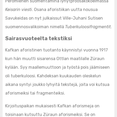
Peromiehen suomentamina lyhytproosakokoelmassa
Keisarin viesti
. Osana aforistiikan uutta nousua
Savukeidas on nyt julkaissut Ville-Juhani Sutisen
suomennosvalikoiman nimellä
Tuberkuloosifragmentit
.
Sairasvuoteelta tekstiksi
Kafkan aforistinen tuotanto käynnistyi vuonna 1917
kun hän muutti sisarensa Ottlan maatilalle Züraun
kylään. Syy maallemuuttoon ja työstä pois jäämiseen
oli tuberkuloosi. Kahdeksan kuukauden oleskelun
aikana syntyi joukko lyhyitä tekstejä, joita voi kutsua
aforismeiksi tai fragmenteiksi.
Kirjoituspaikan mukaisesti Kafkan aforismeja on
toisinaan kutsuttu Züraun aforismeiksi. Se on