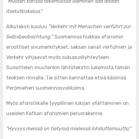
”Muiden kanssa tekemisissä oleminen saa aikaan
itsetutkiskelua.”
Alkuteksti kuuluu
”Verkehr mit Menschen verführt zur
Selbsbeobachtung.”
Suomennos hukkaa aforismin
eroottiset sivumerkitykset, saksan sanat verführen ja
Verkehr vihjaavat myös sukupuoliyhteyteen.
Suosittelen muutenkin lähtötekstin lukemista tämän
teoksen rinnalla. Tai sitten kannattaa etsiä käsiinsä
Peromiehen suomennosvalikoima.
Myös aforistiikalle tyypillinen lukijan yllättäminen on
useiden Kafkan aforismien perusrakenne.
”Hyvyys meissä on tietyssä mielessä lohduttomuutta.”