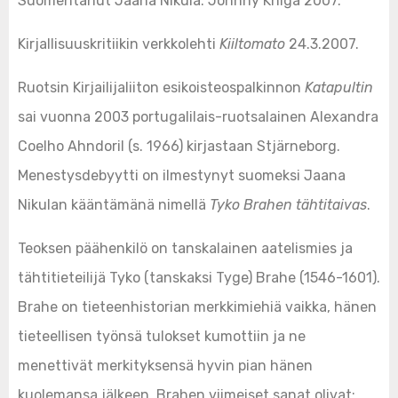
Suomentanut Jaana Nikula. Johnny Kniga 2007.
Kirjallisuuskritiikin verkkolehti
Kiiltomato
24.3.2007.
Ruotsin Kirjailijaliiton esikoisteospalkinnon
Katapultin
sai vuonna 2003 portugalilais-ruotsalainen Alexandra
Coelho Ahndoril (s. 1966) kirjastaan Stjärneborg.
Menestysdebyytti on ilmestynyt suomeksi Jaana
Nikulan kääntämänä nimellä
Tyko Brahen tähtitaivas
.
Teoksen päähenkilö on tanskalainen aatelismies ja
tähtitieteilijä Tyko (tanskaksi Tyge) Brahe (1546-1601).
Brahe on tieteenhistorian merkkimiehiä vaikka, hänen
tieteellisen työnsä tulokset kumottiin ja ne
menettivät merkityksensä hyvin pian hänen
kuolemansa jälkeen. Brahen viimeiset sanat olivat: