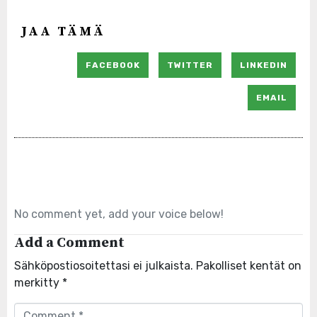
JAA TÄMÄ
FACEBOOK
TWITTER
LINKEDIN
EMAIL
No comment yet, add your voice below!
Add a Comment
Sähköpostiosoitettasi ei julkaista.
Pakolliset kentät on
merkitty
*
Comment