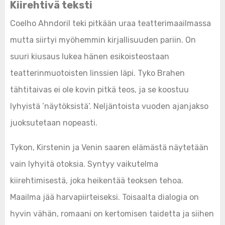
Kiirehtivä teksti
Coelho Ahndoril teki pitkään uraa teatterimaailmassa
mutta siirtyi myöhemmin kirjallisuuden pariin. On
suuri kiusaus lukea hänen esikoisteostaan
teatterinmuotoisten linssien läpi. Tyko Brahen
tähtitaivas ei ole kovin pitkä teos, ja se koostuu
lyhyistä ’näytöksistä’. Neljäntoista vuoden ajanjakso
juoksutetaan nopeasti.
Tykon, Kirstenin ja Venin saaren elämästä näytetään
vain lyhyitä otoksia. Syntyy vaikutelma
kiirehtimisestä, joka heikentää teoksen tehoa.
Maailma jää harvapiirteiseksi. Toisaalta dialogia on
hyvin vähän, romaani on kertomisen taidetta ja siihen