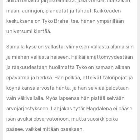
aukottomasta järjestelmästä, jolla voi selittää kaiken,
maan, auringon, planeetat ja tähdet. Kaikkeuden
keskuksena on Tyko Brahe itse, hänen ympärillään
universumi kiertää.
Samalla kyse on vallasta: ylimyksen vallasta alamaisiin
ja miehen vallasta naiseen. Häikäilemättömyydestään
ja raakuudestaan huolimatta Tyko on samaan aikaan
epävarma ja herkkä. Hän pelkää, etteivät talonpojat ja
köyhä kansa arvosta häntä, ja hän selviää pelostaan
vain väkivallalla. Myös lapsensa hän pistää selvään
arvojärjestykseen. Lahjakas tytär Magdalena ei pääse
isän avuksi observatorioon, mutta suosikkipoika
pääsee, vaikkei mitään osaakaan.