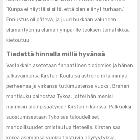
”Kunpa ei näyttäisi siltä, että olen elänyt turhaan.”
Ennustus oli pätevä, ja juuri hukkaan valuneen
elämäntyön ja elämän ympärille teoksen tematiikkaa
kietoutuu.
Tiedettä hinnalla millä hyvänsä
Vastakkain asetetaan fanaattinen tiedemies ja hänen
jalkavaimonsa Kirsten. Kuuluisa astronomi laiminlyö
perheensä ja virkansa tutkimustensa vuoksi. Brahen
mahtisuku painostaa Tykoa, jottei hän menisi
naimisiin alempisäätyisen Kirstenin kanssa. Palkkioksi
suostumisestaan Tyko saa taloudelliset
mahdollisuudet omistautua tieteelle. Kirsten saa
kokea asemansa vuoksi toistuvia nöyryytyksiä,