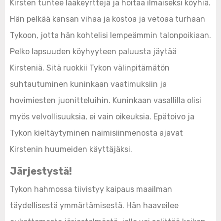
Kirsten tuntee lääkeyrttejä ja hoitaa ilmaiseksi köyhiä.
Hän pelkää kansan vihaa ja kostoa ja vetoaa turhaan
Tykoon, jotta hän kohtelisi lempeämmin talonpoikiaan.
Pelko lapsuuden köyhyyteen paluusta jäytää
Kirsteniä. Sitä ruokkii Tykon välinpitämätön
suhtautuminen kuninkaan vaatimuksiin ja
hovimiesten juonitteluihin. Kuninkaan vasallilla olisi
myös velvollisuuksia, ei vain oikeuksia. Epätoivo ja
Tykon kieltäytyminen naimisiinmenosta ajavat
Kirstenin huumeiden käyttäjäksi.
Järjestystä!
Tykon hahmossa tiivistyy kaipaus maailman
täydellisestä ymmärtämisestä. Hän haaveilee