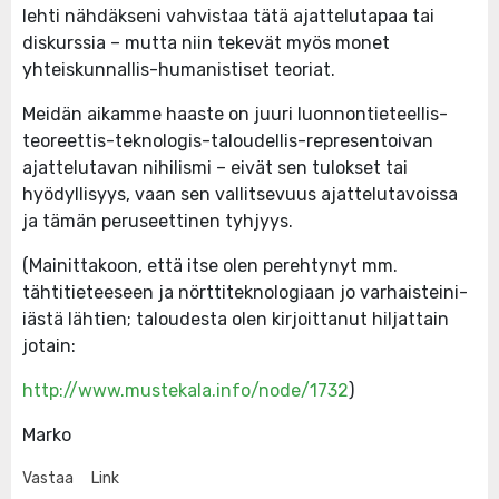
lehti nähdäkseni vahvistaa tätä ajattelutapaa tai
diskurssia – mutta niin tekevät myös monet
yhteiskunnallis-humanistiset teoriat.
Meidän aikamme haaste on juuri luonnontieteellis-
teoreettis-teknologis-taloudellis-representoivan
ajattelutavan nihilismi – eivät sen tulokset tai
hyödyllisyys, vaan sen vallitsevuus ajattelutavoissa
ja tämän peruseettinen tyhjyys.
(Mainittakoon, että itse olen perehtynyt mm.
tähtitieteeseen ja nörttiteknologiaan jo varhaisteini-
iästä lähtien; taloudesta olen kirjoittanut hiljattain
jotain:
http://www.mustekala.info/node/1732
)
Marko
Vastaa
Link