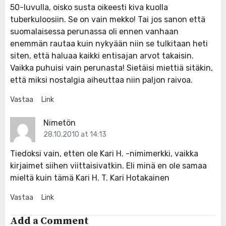
50-luvulla, oisko susta oikeesti kiva kuolla
tuberkuloosiin. Se on vain mekko! Tai jos sanon että
suomalaisessa perunassa oli ennen vanhaan
enemmän rautaa kuin nykyään niin se tulkitaan heti
siten, että haluaa kaikki entisajan arvot takaisin.
Vaikka puhuisi vain perunasta! Sietäisi miettiä sitäkin,
että miksi nostalgia aiheuttaa niin paljon raivoa.
Vastaa
Link
Nimetön
28.10.2010 at 14:13
Tiedoksi vain, etten ole Kari H. -nimimerkki, vaikka
kirjaimet siihen viittaisivatkin. Eli minä en ole samaa
mieltä kuin tämä Kari H. T. Kari Hotakainen
Vastaa
Link
Add a Comment