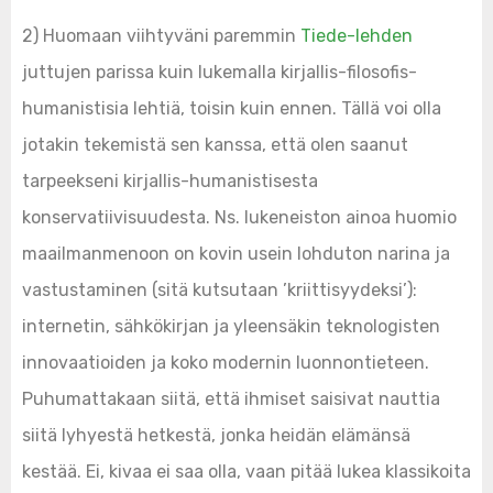
2) Huomaan viihtyväni paremmin
Tiede-lehden
juttujen parissa kuin lukemalla kirjallis-filosofis-
humanistisia lehtiä, toisin kuin ennen. Tällä voi olla
jotakin tekemistä sen kanssa, että olen saanut
tarpeekseni kirjallis-humanistisesta
konservatiivisuudesta. Ns. lukeneiston ainoa huomio
maailmanmenoon on kovin usein lohduton narina ja
vastustaminen (sitä kutsutaan ’kriittisyydeksi’):
internetin, sähkökirjan ja yleensäkin teknologisten
innovaatioiden ja koko modernin luonnontieteen.
Puhumattakaan siitä, että ihmiset saisivat nauttia
siitä lyhyestä hetkestä, jonka heidän elämänsä
kestää. Ei, kivaa ei saa olla, vaan pitää lukea klassikoita