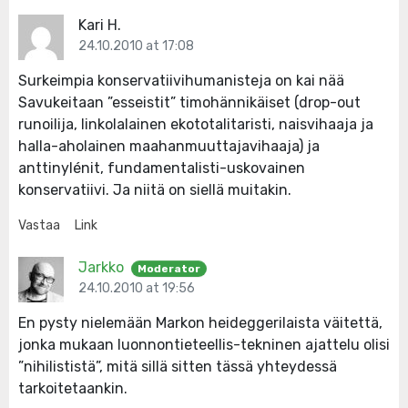
Kari H.
24.10.2010 at 17:08
Surkeimpia konservatiivihumanisteja on kai nää
Savukeitaan ”esseistit” timohännikäiset (drop-out
runoilija, linkolalainen ekototalitaristi, naisvihaaja ja
halla-aholainen maahanmuuttajavihaaja) ja
anttinylénit, fundamentalisti-uskovainen
konservatiivi. Ja niitä on siellä muitakin.
Vastaa
Link
Jarkko
Moderator
24.10.2010 at 19:56
En pysty nielemään Markon heideggerilaista väitettä,
jonka mukaan luonnontieteellis-tekninen ajattelu olisi
”nihilististä”, mitä sillä sitten tässä yhteydessä
tarkoitetaankin.