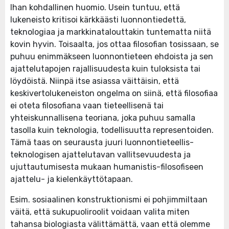
Ihan kohdallinen huomio. Usein tuntuu, että
lukeneisto kritisoi kärkkäästi luonnontiedettä,
teknologiaa ja markkinatalouttakin tuntematta niitä
kovin hyvin. Toisaalta, jos ottaa filosofian tosissaan, se
puhuu enimmäkseen luonnontieteen ehdoista ja sen
ajattelutapojen rajallisuudesta kuin tuloksista tai
löydöistä. Niinpä itse asiassa väittäisin, että
keskivertolukeneiston ongelma on siinä, että filosofiaa
ei oteta filosofiana vaan tieteellisenä tai
yhteiskunnallisena teoriana, joka puhuu samalla
tasolla kuin teknologia, todellisuutta representoiden.
Tämä taas on seurausta juuri luonnontieteellis-
teknologisen ajattelutavan vallitsevuudesta ja
ujuttautumisesta mukaan humanistis-filosofiseen
ajattelu- ja kielenkäyttötapaan.
Esim. sosiaalinen konstruktionismi ei pohjimmiltaan
väitä, että sukupuoliroolit voidaan valita miten
tahansa biologiasta välittämättä, vaan että olemme