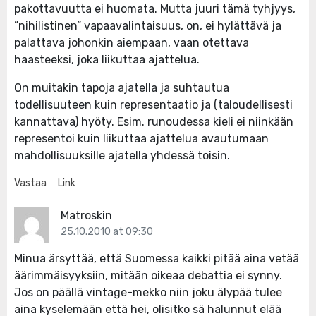
pakottavuutta ei huomata. Mutta juuri tämä tyhjyys,
”nihilistinen” vapaavalintaisuus, on, ei hylättävä ja
palattava johonkin aiempaan, vaan otettava
haasteeksi, joka liikuttaa ajattelua.
On muitakin tapoja ajatella ja suhtautua
todellisuuteen kuin representaatio ja (taloudellisesti
kannattava) hyöty. Esim. runoudessa kieli ei niinkään
representoi kuin liikuttaa ajattelua avautumaan
mahdollisuuksille ajatella yhdessä toisin.
Vastaa
Link
Matroskin
25.10.2010 at 09:30
Minua ärsyttää, että Suomessa kaikki pitää aina vetää
äärimmäisyyksiin, mitään oikeaa debattia ei synny.
Jos on päällä vintage-mekko niin joku älypää tulee
aina kyselemään että hei, olisitko sä halunnut elää