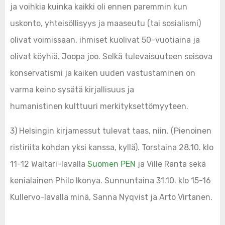
ja voihkia kuinka kaikki oli ennen paremmin kun
uskonto, yhteisöllisyys ja maaseutu (tai sosialismi)
olivat voimissaan, ihmiset kuolivat 50-vuotiaina ja
olivat köyhiä. Joopa joo. Selkä tulevaisuuteen seisova
konservatismi ja kaiken uuden vastustaminen on
varma keino sysätä kirjallisuus ja
humanistinen kulttuuri merkityksettömyyteen.
3) Helsingin kirjamessut tulevat taas, niin. (Pienoinen
ristiriita kohdan yksi kanssa, kyllä). Torstaina 28.10. klo
11-12 Waltari-lavalla
Suomen PEN
ja Ville Ranta sekä
kenialainen Philo Ikonya. Sunnuntaina 31.10. klo 15-16
Kullervo-lavalla minä, Sanna Nyqvist ja Arto Virtanen.