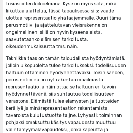
tosiasioiden kokoelmana. Kyse on myös siitä, mikä
liikuttaa ajattelua, tässä tapauksessa siis: vaade
ulottaa representaatio yhä laajemmalle. Juuri tämä
perusmotiivi ja ajattelutavan yleisrakenne on
ongelmallinen, sillä on hyvin kyseenalaista,
saavutetaanko elämisen tarkoitusta,
oikeudenmukaisuutta tms. näin.
Tekniikka taas on tämän taloudellista hyödyntämistä,
jolloin ulkopuolelta tulee tarkoitukseksi: todellisuuden
haltuun ottaminen hyödynnettäväksi. Toisin sanoen,
perusmotiivina on nyt rakentaa maailmasta
representaatio ja näin ottaa se haltuun eri tavoin
hyödynnettävänä, siis suhtautua todellisuuteen
varastona. Elämästä tulee elämysten ja tuotteiden
keräilyä ja minärepresentaation rakentamista,
tavaroista kulutustuotteita jne. Lyhyesti: toiminnan
pohjaksi omaksuttu käsitys vapaudesta muuttuu
valintamyymälävapaudeksi, jonka kapeutta ja