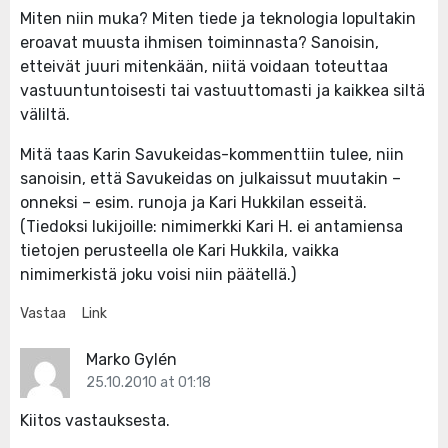
Miten niin muka? Miten tiede ja teknologia lopultakin
eroavat muusta ihmisen toiminnasta? Sanoisin,
etteivät juuri mitenkään, niitä voidaan toteuttaa
vastuuntuntoisesti tai vastuuttomasti ja kaikkea siltä
väliltä.
Mitä taas Karin Savukeidas-kommenttiin tulee, niin
sanoisin, että Savukeidas on julkaissut muutakin –
onneksi – esim. runoja ja Kari Hukkilan esseitä.
(Tiedoksi lukijoille: nimimerkki Kari H. ei antamiensa
tietojen perusteella ole Kari Hukkila, vaikka
nimimerkistä joku voisi niin päätellä.)
Vastaa
Link
Marko Gylén
25.10.2010 at 01:18
Kiitos vastauksesta.