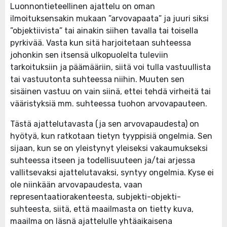
Luonnontieteellinen ajattelu on oman
ilmoituksensakin mukaan ”arvovapaata” ja juuri siksi
”objektiivista” tai ainakin siihen tavalla tai toisella
pyrkivää. Vasta kun sitä harjoitetaan suhteessa
johonkin sen itsensä ulkopuolelta tuleviin
tarkoituksiin ja päämääriin, siitä voi tulla vastuullista
tai vastuutonta suhteessa niihin. Muuten sen
sisäinen vastuu on vain siinä, ettei tehdä virheitä tai
vääristyksiä mm. suhteessa tuohon arvovapauteen.
Tästä ajattelutavasta (ja sen arvovapaudesta) on
hyötyä, kun ratkotaan tietyn tyyppisiä ongelmia. Sen
sijaan, kun se on yleistynyt yleiseksi vakaumukseksi
suhteessa itseen ja todellisuuteen ja/tai arjessa
vallitsevaksi ajattelutavaksi, syntyy ongelmia. Kyse ei
ole niinkään arvovapaudesta, vaan
representaatiorakenteesta, subjekti-objekti-
suhteesta, siitä, että maailmasta on tietty kuva,
maailma on läsnä ajattelulle yhtäaikaisena