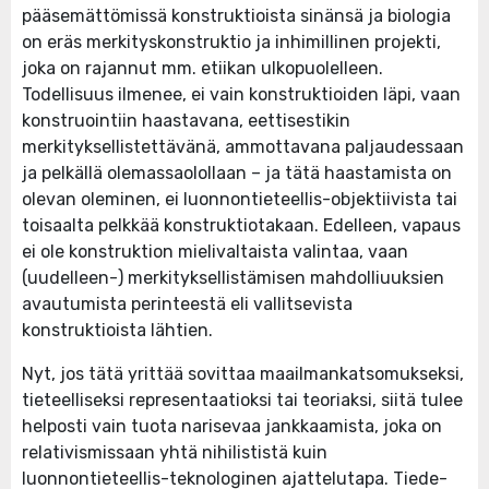
pääsemättömissä konstruktioista sinänsä ja biologia
on eräs merkityskonstruktio ja inhimillinen projekti,
joka on rajannut mm. etiikan ulkopuolelleen.
Todellisuus ilmenee, ei vain konstruktioiden läpi, vaan
konstruointiin haastavana, eettisestikin
merkityksellistettävänä, ammottavana paljaudessaan
ja pelkällä olemassaolollaan – ja tätä haastamista on
olevan oleminen, ei luonnontieteellis-objektiivista tai
toisaalta pelkkää konstruktiotakaan. Edelleen, vapaus
ei ole konstruktion mielivaltaista valintaa, vaan
(uudelleen-) merkityksellistämisen mahdolliuuksien
avautumista perinteestä eli vallitsevista
konstruktioista lähtien.
Nyt, jos tätä yrittää sovittaa maailmankatsomukseksi,
tieteelliseksi representaatioksi tai teoriaksi, siitä tulee
helposti vain tuota narisevaa jankkaamista, joka on
relativismissaan yhtä nihilististä kuin
luonnontieteellis-teknologinen ajattelutapa. Tiede-