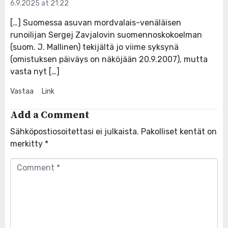
6.9.2025 at 21:22
[…] Suomessa asuvan mordvalais-venäläisen
runoilijan Sergej Zavjalovin suomennoskokoelman
(suom. J. Mallinen) tekijältä jo viime syksynä
(omistuksen päiväys on näköjään 20.9.2007), mutta
vasta nyt […]
Vastaa
Link
Add a Comment
Sähköpostiosoitettasi ei julkaista.
Pakolliset kentät on
merkitty
*
Comment
*