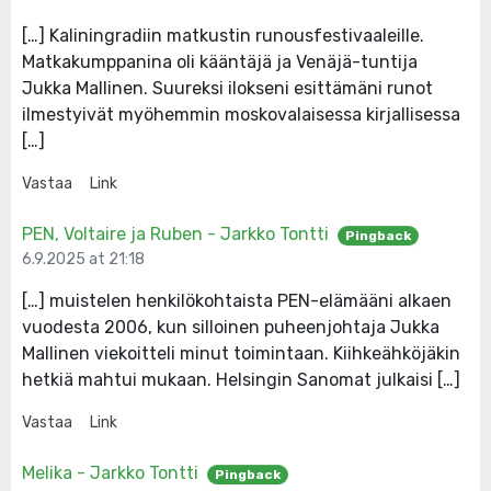
[…] Kaliningradiin matkustin runousfestivaaleille.
Matkakumppanina oli kääntäjä ja Venäjä-tuntija
Jukka Mallinen. Suureksi ilokseni esittämäni runot
ilmestyivät myöhemmin moskovalaisessa kirjallisessa
[…]
Vastaa
Link
PEN, Voltaire ja Ruben - Jarkko Tontti
Pingback
6.9.2025 at 21:18
[…] muistelen henkilökohtaista PEN-elämääni alkaen
vuodesta 2006, kun silloinen puheenjohtaja Jukka
Mallinen viekoitteli minut toimintaan. Kiihkeähköjäkin
hetkiä mahtui mukaan. Helsingin Sanomat julkaisi […]
Vastaa
Link
Melika - Jarkko Tontti
Pingback