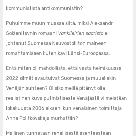
kommunistista antikommunistin?
Puhuimme muun muassa siitä, miksi Aleksandr
Solženitsynin romaani
Vankileirien saaristo
ei
johtanut Suomessa Neuvostoliiton maineen
romahtamiseen kuten kävi Länsi-Euroopassa.
Entä miten oli mahdollista, että vasta helmikuussa
2022 silmät avautuivat Suomessa ja muuallakin
Venäjän suhteen? Olisiko meillä pitänyt olla
realistinen kuva putinistisesta Venäjästä viimeistään
lokakuusta 2006 alkaen, kun venäläinen toimittaja
Anna Politkovskaja murhattiin?
Mallinen tunnetaan rehellisestä asenteestaan