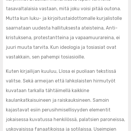
tasavaltalaisia vastaan, mitä joku voisi pitää outona.
Mutta kun luku- ja kirjoitustaidottomalle kurjalistolle
saarnataan uudesta hallituksesta ateisteina, Anti-
kristuksena, protestantteina ja vapaamuurareina, ei
juuri muuta tarvita. Kun ideologia ja tosiasiat ovat
vastakkain, sen pahempi tosiasioille.
Kuten kirjailijan kuuluu, Llosa ei puoliaan tekstissä
valitse. Sekä armeijan että lahkolaisten hirmutyöt
kuvataan tarkalla tähtäimellä kaikkine
kaulankatkaisuineen ja raiskauksineen. Samoin
kajastavat esiin perusihmisellisyyden elementit
jokaisessa kuvatussa henkilössä, palatsien paroneissa,
uskovaisissa fanaatikoissa ja sotilaissa. Useimpien