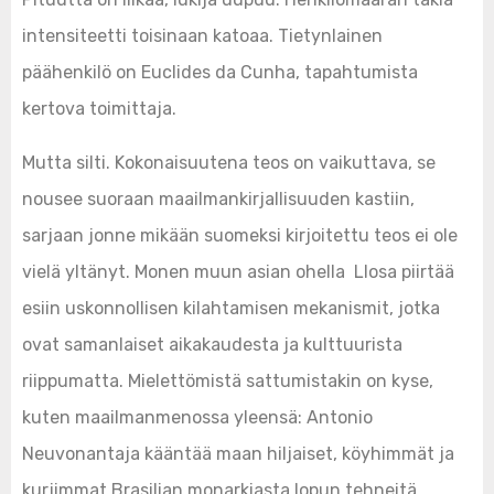
intensiteetti toisinaan katoaa. Tietynlainen
päähenkilö on Euclides da Cunha, tapahtumista
kertova toimittaja.
Mutta silti. Kokonaisuutena teos on vaikuttava, se
nousee suoraan maailmankirjallisuuden kastiin,
sarjaan jonne mikään suomeksi kirjoitettu teos ei ole
vielä yltänyt. Monen muun asian ohella Llosa piirtää
esiin uskonnollisen kilahtamisen mekanismit, jotka
ovat samanlaiset aikakaudesta ja kulttuurista
riippumatta. Mielettömistä sattumistakin on kyse,
kuten maailmanmenossa yleensä: Antonio
Neuvonantaja kääntää maan hiljaiset, köyhimmät ja
kurjimmat Brasilian monarkiasta lopun tehneitä