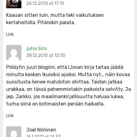
26.12.2010 at 17:15
Kaauan sitten luin, mutta teki vaikutuksen
kertaheitolla. Pitäisikin palata.
Link
juha Siro
28.12.2010 at 12:35
Pöläytin juuri blogiini, että Llosan kirja taitaa jäädä
minulta kesken ikuisiksi ajoiksi. Mutta nyt… näin kovaa
suositusta lienee mahdoton ohittaa. Taidan jatkaa
urakkaa, on tässä pahemmistakin paikoista selvitty. Ja
jep, Jarkko, jos maailmankirjallisuutta haluaa lukea,
turha siinä on kotimaisten perään haikailla.
Link
Joel Niininen
16.1.2011 at 14:33