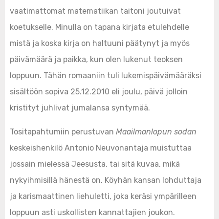
vaatimattomat matematiikan taitoni joutuivat
koetukselle. Minulla on tapana kirjata etulehdelle
mistä ja koska kirja on haltuuni päätynyt ja myös
päivämäärä ja paikka, kun olen lukenut teoksen
loppuun. Tähän romaaniin tuli lukemispäivämääräksi
sisältöön sopiva 25.12.2010 eli joulu, päivä jolloin
kristityt juhlivat jumalansa syntymää.
Tositapahtumiin perustuvan
Maailmanlopun sodan
keskeishenkilö Antonio Neuvonantaja muistuttaa
jossain mielessä Jeesusta, tai sitä kuvaa, mikä
nykyihmisillä hänestä on. Köyhän kansan lohduttaja
ja karismaattinen liehuletti, joka keräsi ympärilleen
loppuun asti uskollisten kannattajien joukon.