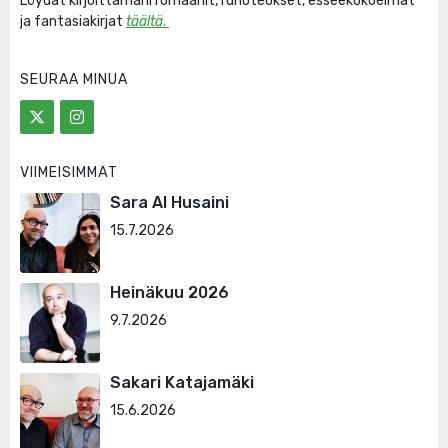
Löydät kirjoittamani romaanit, runoteokset, esseekokoelmat
ja fantasiakirjat
täältä
.
SEURAA MINUA
VIIMEISIMMÄT
Sara Al Husaini
15.7.2026
Heinäkuu 2026
9.7.2026
Sakari Katajamäki
15.6.2026