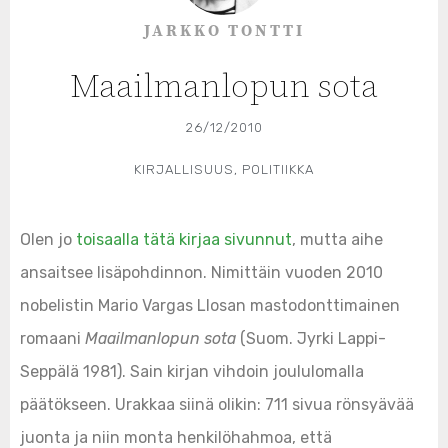
JARKKO TONTTI
Maailmanlopun sota
26/12/2010
KIRJALLISUUS
,
POLITIIKKA
Olen jo
toisaalla tätä kirjaa sivunnut
, mutta aihe
ansaitsee lisäpohdinnon. Nimittäin vuoden 2010
nobelistin Mario Vargas Llosan mastodonttimainen
romaani
Maailmanlopun sota
(Suom. Jyrki Lappi-
Seppälä 1981). Sain kirjan vihdoin joululomalla
päätökseen. Urakkaa siinä olikin: 711 sivua rönsyävää
juonta ja niin monta henkilöhahmoa, että