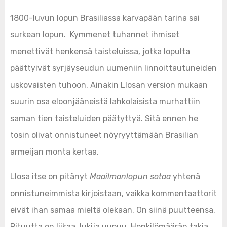
1800-luvun lopun Brasiliassa karvapään tarina sai
surkean lopun. Kymmenet tuhannet ihmiset
menettivät henkensä taisteluissa, jotka lopulta
päättyivät syrjäyseudun uumeniin linnoittautuneiden
uskovaisten tuhoon. Ainakin Llosan version mukaan
suurin osa eloonjääneistä lahkolaisista murhattiin
saman tien taisteluiden päätyttyä. Sitä ennen he
tosin olivat onnistuneet nöyryyttämään Brasilian
armeijan monta kertaa.
Llosa itse on pitänyt
Maailmanlopun sotaa
yhtenä
onnistuneimmista kirjoistaan, vaikka kommentaattorit
eivät ihan samaa mieltä olekaan. On siinä puutteensa.
Pituutta on liikaa, lukija uupuu. Henkilömäärän takia