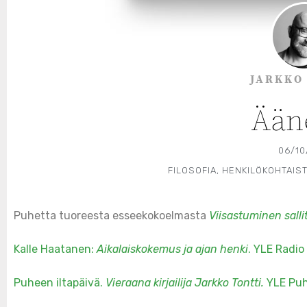
JARKKO
Ään
06/10
FILOSOFIA
,
HENKILÖKOHTAIS
Puhetta tuoreesta esseekokoelmasta
Viisastuminen salli
Kalle Haatanen:
Aikalaiskokemus ja ajan henki
. YLE Radio 
Puheen iltapäivä.
Vieraana kirjailija Jarkko Tontti.
YLE Puh