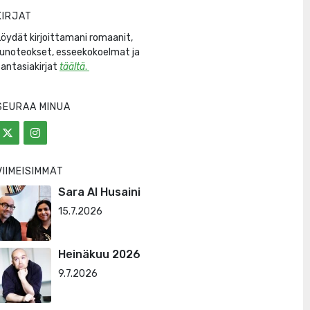
KIRJAT
Löydät kirjoittamani romaanit,
runoteokset, esseekokoelmat ja
fantasiakirjat
täältä
.
SEURAA MINUA
VIIMEISIMMÄT
Sara Al Husaini
15.7.2026
Heinäkuu 2026
9.7.2026