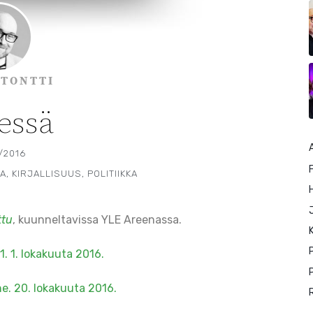
 TONTTI
essä
/2016
F
TA
,
KIRJALLISUUS
,
POLITIIKKA
ttu
, kuunneltavissa YLE Areenassa.
K
1. 1. lokakuuta 2016.
P
e. 20. lokakuuta 2016.