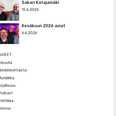
Sakari Katajamäki
15.6.2026
Kesäkuun 2026 asiat
6.6.2026
AIHEET
ilosofia
Henkilökohtaista
Juridiikka
irjallisuus
Podcast
olitiikka
Runous