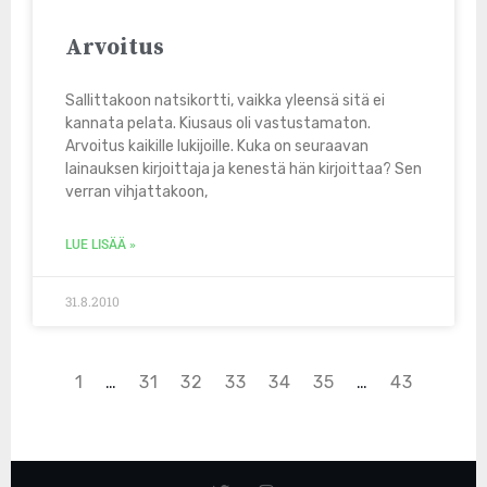
Arvoitus
Sallittakoon natsikortti, vaikka yleensä sitä ei
kannata pelata. Kiusaus oli vastustamaton.
Arvoitus kaikille lukijoille. Kuka on seuraavan
lainauksen kirjoittaja ja kenestä hän kirjoittaa? Sen
verran vihjattakoon,
LUE LISÄÄ »
31.8.2010
1
…
31
32
33
34
35
…
43