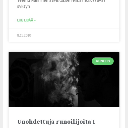
Teemu Manninen aavistuksen ehkä mököttävät
syksyn
LUE LISÄÄ »
8.11.2010
RUNOUS
Unohdettuja runoilijoita I