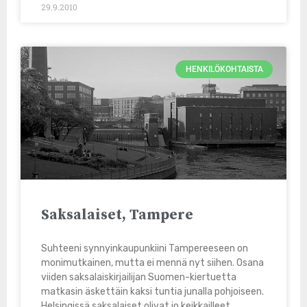
29.9.2010
HENKILÖKOHTAISTA
Saksalaiset, Tampere
Suhteeni synnyinkaupunkiini Tampereeseen on
monimutkainen, mutta ei mennä nyt siihen. Osana
viiden saksalaiskirjailijan Suomen-kiertuetta
matkasin äskettäin kaksi tuntia junalla pohjoiseen.
Helsingissä saksalaiset olivat jo keikkailleet.