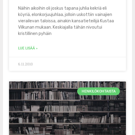
Näihin aikoihin oli joskus tapana juhlia kekriä eli
köyriä, elonkorjuujuhlaa, jolloin uskottiin vainajien
vierailevan taloissa, ainakin kansatieteilijä Kustaa
Vilkunan mukaan. Keskiajalla tähän nivoutui
kristillinen pyhäin
LUE LISÄÄ »
6.11.2010
HENKILÖKOHTAISTA