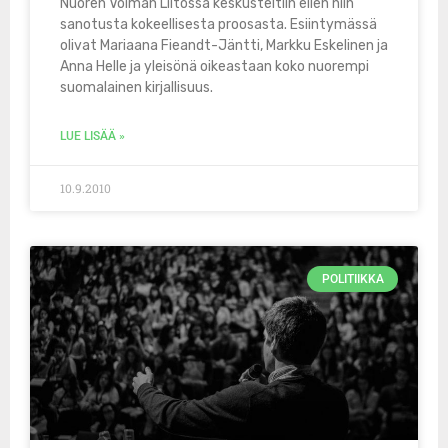
Nuoren Voiman Liitossa keskusteltiin eilen niin
sanotusta kokeellisesta proosasta. Esiintymässä
olivat Mariaana Fieandt-Jäntti, Markku Eskelinen ja
Anna Helle ja yleisönä oikeastaan koko nuorempi
suomalainen kirjallisuus.
LUE LISÄÄ »
10.9.2010
POLITIIKKA