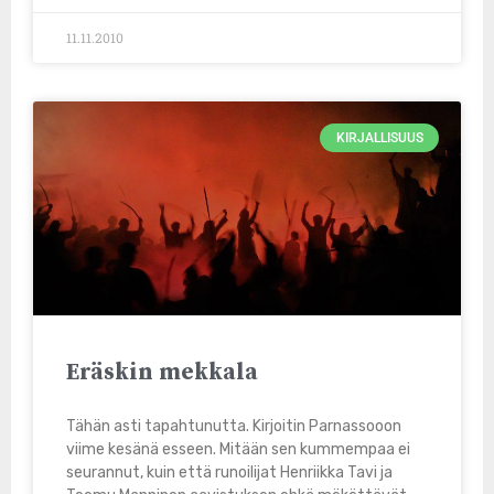
11.11.2010
KIRJALLISUUS
Eräskin mekkala
Tähän asti tapahtunutta. Kirjoitin Parnassooon
viime kesänä esseen. Mitään sen kummempaa ei
seurannut, kuin että runoilijat Henriikka Tavi ja