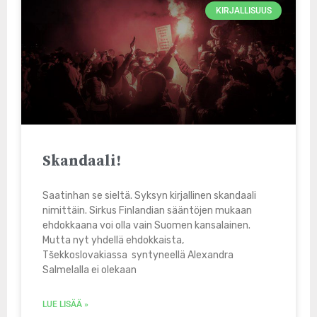
KIRJALLISUUS
Skandaali!
Saatinhan se sieltä. Syksyn kirjallinen skandaali
nimittäin. Sirkus Finlandian sääntöjen mukaan
ehdokkaana voi olla vain Suomen kansalainen.
Mutta nyt yhdellä ehdokkaista,
Tšekkoslovakiassa syntyneellä Alexandra
Salmelalla ei olekaan
LUE LISÄÄ »