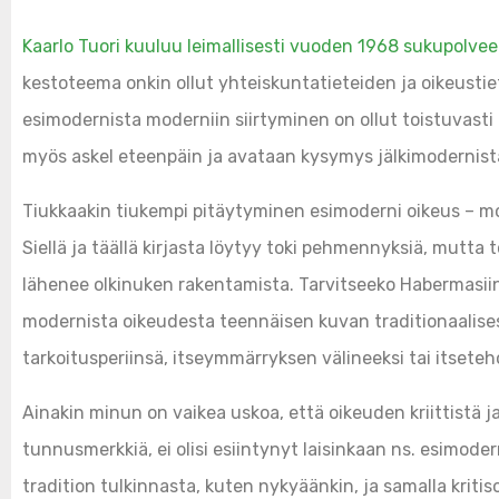
Kaarlo Tuori kuuluu leimallisesti vuoden 1968 sukupolve
kestoteema onkin ollut yhteiskuntatieteiden ja oikeusti
esimodernista moderniin siirtyminen on ollut toistuvast
myös askel eteenpäin ja avataan kysymys jälkimodernist
Tiukkaakin tiukempi pitäytyminen esimoderni oikeus – mod
Siellä ja täällä kirjasta löytyy toki pehmennyksiä, mutt
lähenee olkinuken rakentamista. Tarvitseeko Habermasii
modernista oikeudesta teennäisen kuvan traditionaalise
tarkoitusperiinsä, itseymmärryksen välineeksi tai itsete
Ainakin minun on vaikea uskoa, että oikeuden kriittistä j
tunnusmerkkiä, ei olisi esiintynyt laisinkaan ns. esimodern
tradition tulkinnasta, kuten nykyäänkin, ja samalla kritis