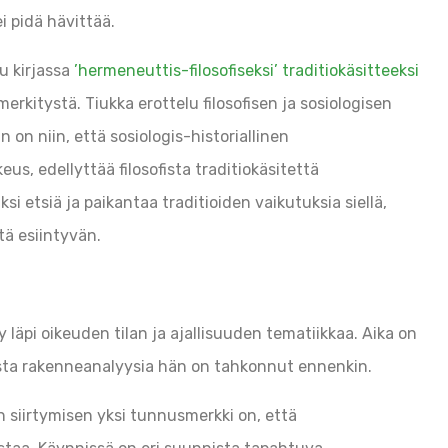
i pidä hävittää.
u kirjassa
’hermeneuttis-filosofiseksi’ traditiokäsitteeksi
merkitystä. Tiukka erottelu filosofisen ja sosiologisen
n on niin, että sosiologis-historiallinen
eus, edellyttää filosofista traditiokäsitettä
si etsiä ja paikantaa traditioiden vaikutuksia siellä,
tä esiintyvän.
 läpi oikeuden tilan ja ajallisuuden tematiikkaa. Aika on
tista rakenneanalyysia hän on tahkonnut ennenkin.
in siirtymisen yksi tunnusmerkki on, että