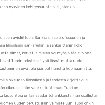
mukaan nykyinen kehityssuunta olisi jotenkin
iseen avioliittoon. Sankka on se professorien ja
a filosofisiin sankareihin ja sankarittariin koko
ttä silmät, korvat ja mielen voi myös pitää avoinna.
t ovat Tuorin teksteissä yhä läsnä, mutta uudet
unsastuminen eivät ole jääneet häneltä huomaamatta.
la oikeuden filosofiasta ja teoriasta kirjoittavilla,
nnön oikeuselämän vankka tuntemus. Tuori on
ausuntoja eri lainsäädäntöhankkeista, hän osallistui
uomen uuden perustuslain valmisteluun. Tuori onkin