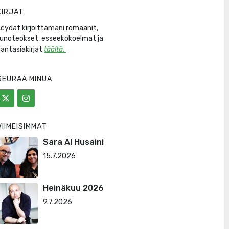
KIRJAT
Löydät kirjoittamani romaanit,
runoteokset, esseekokoelmat ja
fantasiakirjat
täältä
.
SEURAA MINUA
VIIMEISIMMÄT
Sara Al Husaini
15.7.2026
Heinäkuu 2026
9.7.2026