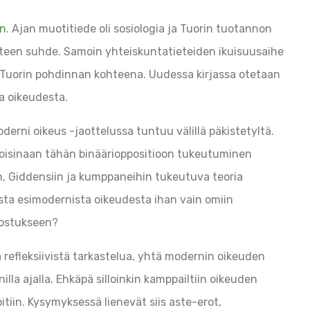
en
. Ajan muotitiede oli sosiologia ja Tuorin tuotannon
eteen suhde. Samoin yhteiskuntatieteiden ikuisuusaihe
i Tuorin pohdinnan kohteena. Uudessa kirjassa otetaan
a oikeudesta.
erni oikeus -jaottelussa tuntuu välillä päkistetyltä.
a toisinaan tähän binäärioppositioon tukeutuminen
n, Giddensiin ja kumppaneihin tukeutuva teoria
sta esimodernista oikeudesta ihan vain omiin
hostukseen?
a refleksiivistä tarkastelua, yhtä modernin oikeuden
illa ajalla. Ehkäpä silloinkin kamppailtiin oikeuden
oitiin. Kysymyksessä lienevät siis aste-erot,