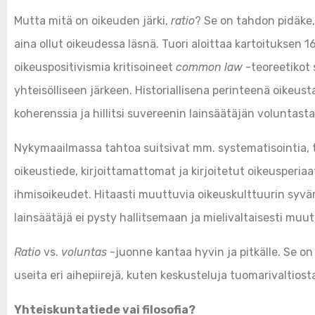
Mutta mitä on oikeuden järki,
ratio
? Se on tahdon pidäke, 
aina ollut oikeudessa läsnä. Tuori aloittaa kartoituksen
oikeuspositivismia kritisoineet
common law
-teoreetikot 
yhteisölliseen järkeen. Historiallisena perinteenä oikeu
koherenssia ja hillitsi suvereenin lainsäätäjän voluntasta
Nykymaailmassa tahtoa suitsivat mm. systematisointia, 
oikeustiede, kirjoittamattomat ja kirjoitetut oikeusperi
ihmisoikeudet. Hitaasti muuttuvia oikeuskulttuurin syvär
lainsäätäjä ei pysty hallitsemaan ja mielivaltaisesti mu
Ratio
vs.
voluntas
-juonne kantaa hyvin ja pitkälle. Se on
useita eri aihepiirejä, kuten keskusteluja tuomarivaltiosta
Yhteiskuntatiede vai filosofia?