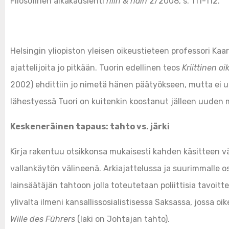
Filosofinen aikakauslehti
niin & näin
2/2008, s. 111-112.
Helsingin yliopiston yleisen oikeustieteen professori Kaa
ajattelijoita jo pitkään. Tuorin edellinen teos
Kriittinen o
2002) ehdittiin jo nimetä hänen päätyökseen, mutta ei 
lähestyessä Tuori on kuitenkin koostanut jälleen uuden m
Keskeneräinen tapaus: tahto vs. järki
Kirja rakentuu otsikkonsa mukaisesti kahden käsitteen väli
vallankäytön välineenä. Arkiajattelussa ja suurimmalle o
lainsäätäjän tahtoon jolla toteutetaan poliittisia tavo
ylivalta ilmeni kansallissosialistisessa Saksassa, jossa o
Wille des Führers
(laki on Johtajan tahto).