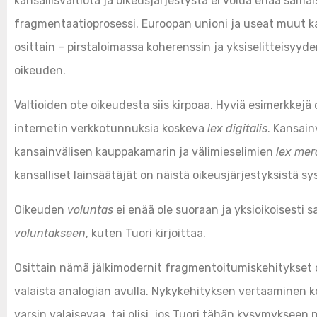
kansallisvaltiota ja oikeusjärjestystä ei voida enää sam
fragmentaatioprosessi. Euroopan unioni ja useat muut k
osittain – pirstaloimassa koherenssin ja yksiselitteisyy
oikeuden.
Valtioiden ote oikeudesta siis kirpoaa. Hyviä esimerkkejä
internetin verkkotunnuksia koskeva
lex digitalis
. Kansai
kansainvälisen kauppakamarin ja välimieselimien
lex mer
kansalliset lainsäätäjät on näistä oikeusjärjestyksistä sy
Oikeuden
voluntas
ei enää ole suoraan ja yksioikoisesti 
voluntakseen
, kuten Tuori kirjoittaa.
Osittain nämä jälkimodernit fragmentoitumiskehitykset o
valaista analogian avulla. Nykykehityksen vertaaminen 
varsin valaisevaa, tai olisi, jos Tuori tähän kysymykseen