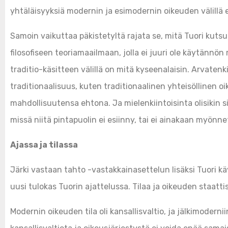
yhtäläisyyksiä modernin ja esimodernin oikeuden välillä e
Samoin vaikuttaa päkistetyltä rajata se, mitä Tuori kutsu
filosofiseen teoriamaailmaan, jolla ei juuri ole käytännön 
traditio-käsitteen välillä on mitä kyseenalaisin. Arvatenki
traditionaalisuus, kuten traditionaalinen yhteisöllinen oik
mahdollisuutensa ehtona. Ja mielenkiintoisinta olisikin sik
missä niitä pintapuolin ei esiinny, tai ei ainakaan myönne
Ajassa ja tilassa
Järki vastaan tahto -vastakkainasettelun lisäksi Tuori käy
uusi tulokas Tuorin ajattelussa. Tilaa ja oikeuden staat
Modernin oikeuden tila oli kansallisvaltio, ja jälkimoderni