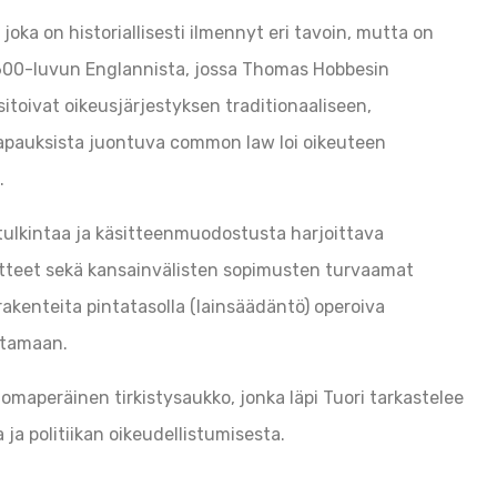
joka on historiallisesti ilmennyt eri tavoin, mutta on
 1600-luvun Englannista, jossa Thomas Hobbesin
sitoivat oikeusjärjestyksen traditionaaliseen,
stapauksista juontuva common law loi oikeuteen
.
tulkintaa ja käsitteenmuodostusta harjoittava
aatteet sekä kansainvälisten sopimusten turvaamat
akenteita pintatasolla (lainsäädäntö) operoiva
uttamaan.
 omaperäinen tirkistysaukko, jonka läpi Tuori tarkastelee
 ja politiikan oikeudellistumisesta.