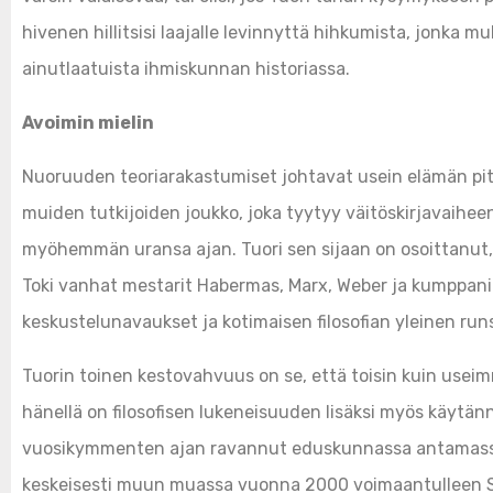
hivenen hillitsisi laajalle levinnyttä hihkumista, jonka 
ainutlaatuista ihmiskunnan historiassa.
Avoimin mielin
Nuoruuden teoriarakastumiset johtavat usein elämän pitu
muiden tutkijoiden joukko, joka tyytyy väitöskirjavaiheens
myöhemmän uransa ajan. Tuori sen sijaan on osoittanut, e
Toki vanhat mestarit Habermas, Marx, Weber ja kumppani
keskustelunavaukset ja kotimaisen filosofian yleinen r
Tuorin toinen kestovahvuus on se, että toisin kuin useimmil
hänellä on filosofisen lukeneisuuden lisäksi myös käytä
vuosikymmenten ajan ravannut eduskunnassa antamassa l
keskeisesti muun muassa vuonna 2000 voimaantulleen S