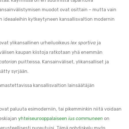
aistaa. Käynnissä on eri suunnista tapahtuva
ansainvälistymisen muodot ovat osittain – mutta vain
den ideaaleihin kytkeytyneen kansallisvaltion modernin
 ovat ylikansallinen urheiluoikeus
lex sportiva
ja
nvälisen kaupan kiistoja ratkotaan yhä enemmän
catoria
n puitteissa. Kansainväliset, ylikansalliset ja
sätty syrjään.
samastettavissa kansallisvaltion lainsäätäjän
vat paluuta esimoderniin, tai pikemminkin niitä voidaan
keskiajan
yhteiseurooppalaiseen
ius communeen
on
 perusteellisesti pureutuisi. Tämä pohdiskelu myös