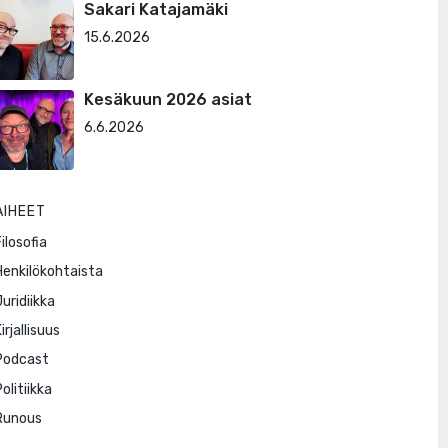
Sakari Katajamäki
15.6.2026
Kesäkuun 2026 asiat
6.6.2026
AIHEET
ilosofia
Henkilökohtaista
Juridiikka
irjallisuus
Podcast
olitiikka
Runous