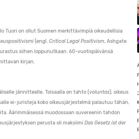
rlo Tuori on ollut Suomen merkittävimpiä oikeudellisia
ikeuspositivismi
(engl.
Critical Legal Positivism
, Ashgate
uurastus siihen loppunutkaan. 60-vuotispäivänsä
ittavan kirjan.
F
selle jännitteelle. Toisaalla on tahto (
voluntas
), oikeus
salle ei-juristeja koko oikeusjärjestelmä palautuu tähän,
K
itteita. Äärimmäisessä muodossaan suvereenin tahdon
P
ikeusjärjestyksen perusta oli maksiimi
Das Gesetz ist der