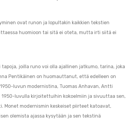
yminen ovat runon ja lopultakin kaikkien tekstien
aessa huomioon tai sitä ei oteta, mutta irti siitä ei
 tapoja, joilla runo voi olla ajallinen jatkumo, tarina, joka
ohanna Pentikäinen on huomauttanut, että edelleen on
 1950-luvun modernistina, Tuomas Anhavan, Antti
1950-luvulla kirjoitettuihin kokoelmiin ja sivuuttaa sen,
ti. Monet modernismin keskeiset piirteet katoavat,
misen olemista ajassa kysytään ja sen tekstinä