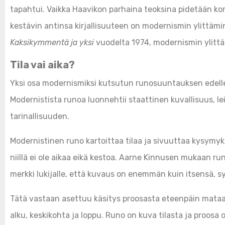
tapahtui. Vaikka Haavikon parhaina teoksina pidetään k
kestävin antinsa kirjallisuuteen on modernismin ylittämi
Kaksikymmentä ja yksi
vuodelta 1974, modernismin ylittä
Tila vai aika?
Yksi osa modernismiksi kutsutun runosuuntauksen edell
Modernistista runoa luonnehtii staattinen kuvallisuus, l
tarinallisuuden.
Modernistinen runo kartoittaa tilaa ja sivuuttaa kysymykse
niillä ei ole aikaa eikä kestoa. Aarne Kinnusen mukaan ru
merkki lukijalle, että kuvaus on enemmän kuin itsensä, s
Tätä vastaan asettuu käsitys proosasta eteenpäin mataava
alku, keskikohta ja loppu. Runo on kuva tilasta ja proosa