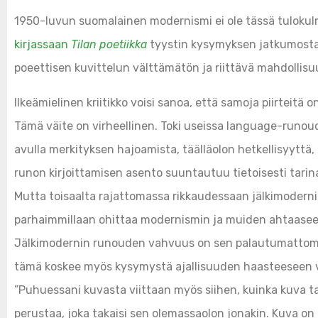
1950-luvun suomalainen modernismi ei ole tässä tuloku
kirjassaan
Tilan poetiikka
tyystin kysymyksen jatkumosta j
poeettisen kuvittelun välttämätön ja riittävä mahdollisuu
Ilkeämielinen kriitikko voisi sanoa, että samoja piirteitä 
Tämä väite on virheellinen. Toki useissa language-runoud
avulla merkityksen hajoamista, täälläolon hetkellisyyttä,
runon kirjoittamisen asento suuntautuu tietoisesti tarina
Mutta toisaalta rajattomassa rikkaudessaan jälkimoderni 
parhaimmillaan ohittaa modernismin ja muiden ahtaasee
Jälkimodernin runouden vahvuus on sen palautumattomuu
tämä koskee myös kysymystä ajallisuuden haasteeseen 
”Puhuessani kuvasta viittaan myös siihen, kuinka kuva tarko
perustaa, joka takaisi sen olemassaolon jonakin. Kuva o