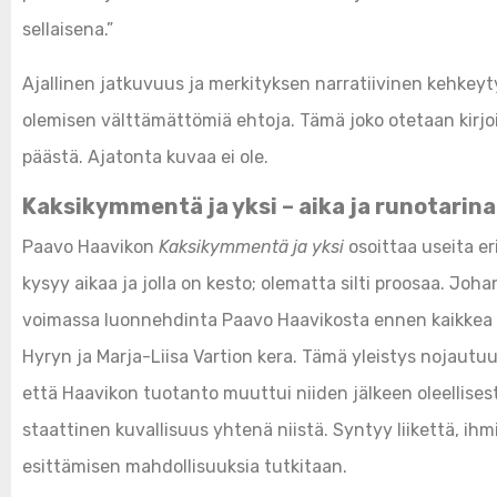
sellaisena.”
Ajallinen jatkuvuus ja merkityksen narratiivinen kehkeyt
olemisen välttämättömiä ehtoja. Tämä joko otetaan kirjoitt
päästä. Ajatonta kuvaa ei ole.
Kaksikymmentä ja yksi – aika ja runotarina
Paavo Haavikon
Kaksikymmentä ja yksi
osoittaa useita eri
kysyy aikaa ja jolla on kesto; olematta silti proosaa. J
voimassa luonnehdinta Paavo Haavikosta ennen kaikkea
Hyryn ja Marja-Liisa Vartion kera. Tämä yleistys nojautuu 
että Haavikon tuotanto muuttui niiden jälkeen oleellises
staattinen kuvallisuus yhtenä niistä. Syntyy liikettä, ih
esittämisen mahdollisuuksia tutkitaan.