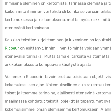
Ihmisenä oleminen on kertomista, tarinassa olemista ja t
kaiken mitä ihminen voi tehdä eli kuinka se voi esimerkiksi
kertomuksessa ja kertomuksena, mutta myös kaikki mitä se
etenevänä kertomisena.
Kaikkien tekstien kirjoittaminen ja lukeminen on lopultakin
Ricoeur
on esittänyt. Inhimillinen toiminta voidaan ymmär
eteneväksi tarinaksi. Mutta tämä ei tarkoita välttämätt
arkikokemuksesta kumpuavaa käsitystä ajasta.
Voimmekin Ricoeurin tavoin erottaa toisistaan objektiivise
kokemuksellisen ajan. Kokemuksellinen aika rakentuu ke
toiset ja itsemme tarinoina, ajallisesti etenevinä kertomuk
maailmassa kohdatut tekstit, objektit ja tapahtumat ovat 
kokemuksiimme, oman olemisemme kertomukseen. Ajallinen