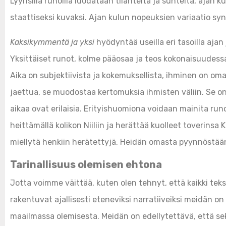
Lyyrisillä runoilla luodataan tilanteita ja suhteita, ajan 
staattiseksi kuvaksi. Ajan kulun nopeuksien variaatio s
Kaksikymmentä ja yksi
hyödyntää useilla eri tasoilla aja
Yksittäiset runot, kolme pääosaa ja teos kokonaisuudessaa
Aika on subjektiivista ja kokemuksellista, ihminen on om
jaettua, se muodostaa kertomuksia ihmisten väliin. Se on 
aikaa ovat erilaisia. Erityishuomiona voidaan mainita ru
heittämällä kolikon Niiliin ja herättää kuolleet toverin
miellytä henkiin herätettyjä. Heidän omasta pyynnöstä
Tarinallisuus olemisen ehtona
Jotta voimme väittää, kuten olen tehnyt, että kaikki teksti
rakentuvat ajallisesti eteneviksi narratiiveiksi meidän on
maailmassa olemisesta. Meidän on edellytettävä, että sekin