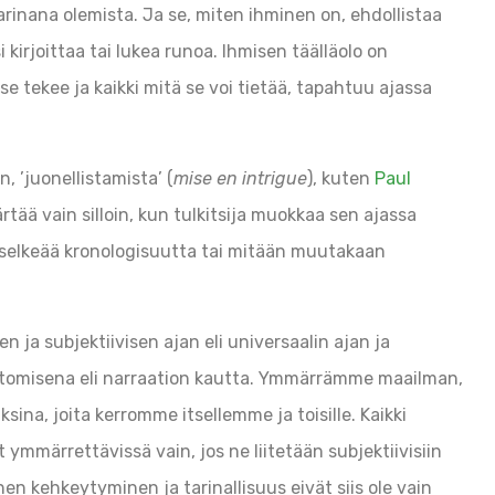
arinana olemista. Ja se, miten ihminen on, ehdollistaa
 kirjoittaa tai lukea runoa. Ihmisen täälläolo on
 tekee ja kaikki mitä se voi tietää, tapahtuu ajassa
, ’juonellistamista’ (
mise en intrigue
), kuten
Paul
tää vain silloin, kun tulkitsija muokkaa sen ajassa
ä selkeää kronologisuutta tai mitään muutakaan
n ja subjektiivisen ajan eli universaalin ajan ja
rtomisena eli narraation kautta. Ymmärrämme maailman,
sina, joita kerromme itsellemme ja toisille. Kaikki
ymmärrettävissä vain, jos ne liitetään subjektiivisiin
 kehkeytyminen ja tarinallisuus eivät siis ole vain