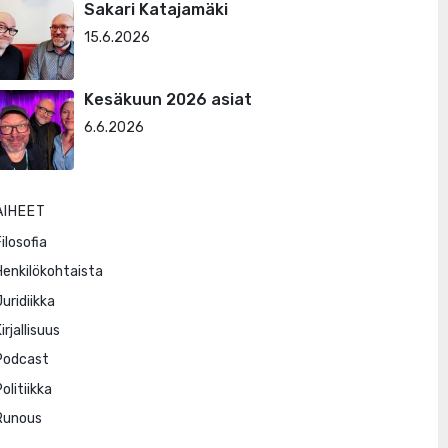
Sakari Katajamäki
15.6.2026
Kesäkuun 2026 asiat
6.6.2026
AIHEET
ilosofia
Henkilökohtaista
Juridiikka
irjallisuus
Podcast
olitiikka
Runous