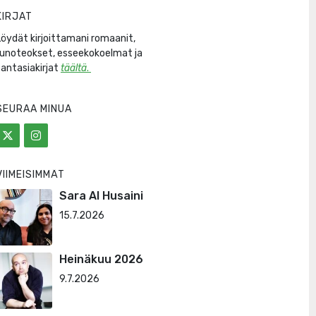
KIRJAT
Löydät kirjoittamani romaanit,
runoteokset, esseekokoelmat ja
fantasiakirjat
täältä
.
SEURAA MINUA
VIIMEISIMMÄT
Sara Al Husaini
15.7.2026
Heinäkuu 2026
9.7.2026