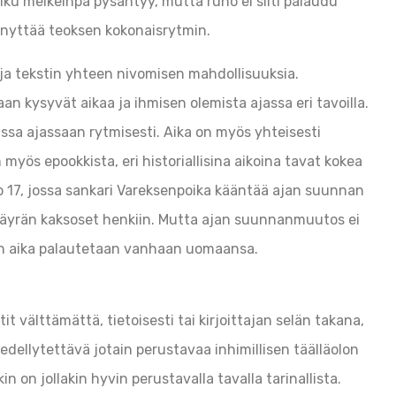
kulku melkeinpä pysähtyy, mutta runo ei silti palaudu
ynnyttää teoksen kokonaisrytmin.
n ja tekstin yhteen nivomisen mahdollisuuksia.
n kysyvät aikaa ja ihmisen olemista ajassa eri tavoilla.
assa ajassaan rytmisesti. Aika on myös yhteisesti
myös epookkista, eri historiallisina aikoina tavat kokea
no 17, jossa sankari Vareksenpoika kääntää ajan suunnan
sa Käyrän kaksoset henkiin. Mutta ajan suunnanmuutos ei
än aika palautetaan vanhaan uomaansa.
t välttämättä, tietoisesti tai kirjoittajan selän takana,
 edellytettävä jotain perustavaa inhimillisen täälläolon
 on jollakin hyvin perustavalla tavalla tarinallista.