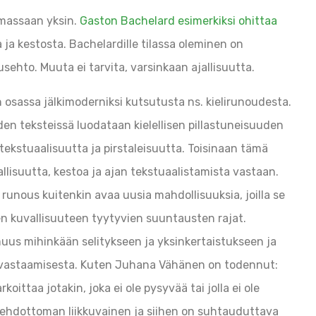
lmassaan yksin.
Gaston Bachelard esimerkiksi ohittaa
a kestosta. Bachelardille tilassa oleminen on
sehto. Muuta ei tarvita, varsinkaan ajallisuutta.
on osassa jälkimoderniksi kutsutusta ns. kielirunoudesta.
en teksteissä luodataan kielellisen pillastuneisuuden
 tekstuaalisuutta ja pirstaleisuutta. Toisinaan tämä
llisuutta, kestoa ja ajan tekstuaalistamista vastaan.
runous kuitenkin avaa uusia mahdollisuuksia, joilla se
n kuvallisuuteen tyytyvien suuntausten rajat.
s mihinkään selitykseen ja yksinkertaistukseen ja
vastaamisesta. Kuten Juhana Vähänen on todennut:
ittaa jotakin, joka ei ole pysyvää tai jolla ei ole
n ehdottoman liikkuvainen ja siihen on suhtauduttava