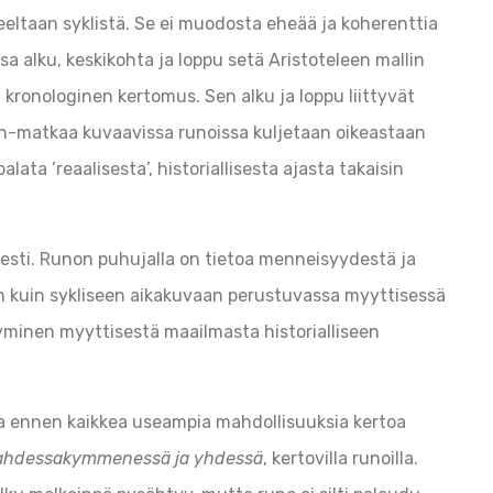
eeltaan syklistä. Se ei muodosta eheää ja koherenttia
a alku, keskikohta ja loppu setä Aristoteleen mallin
kronologinen kertomus. Sen alku ja loppu liittyvät
lin-matkaa kuvaavissa runoissa kuljetaan oikeastaan
ata ’reaalisesta’, historiallisesta ajasta takaisin
isesti. Runon puhujalla on tietoa menneisyydestä ja
n kuin sykliseen aikakuvaan perustuvassa myyttisessä
tyminen myyttisestä maailmasta historialliseen
na ennen kaikkea useampia mahdollisuuksia kertoa
ahdessakymmenessä ja yhdessä
, kertovilla runoilla.