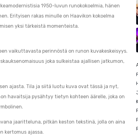
orkeamodernistisia 1950-luvun runokokoelmia, hänen
nen. Erityisen rakas minulle on Haavikon kokoelma
misen yksi tärkeistä momenteista.
een vaikuttavasta perinnöstä on runon kuvakeskeisyys.
eiskauksenomaisuus joka sulkeistaa ajallisen jatkumon,
F
n ajasta. Tila ja siitä luotu kuva ovat tässä ja nyt,
non havaitsija pysähtyy tietyn kohteen äärelle, joka on
K
ymbolinen.
P
na jaaritteluna, pitkän keston tekstinä, jolla on aina
 on kertomus ajassa.