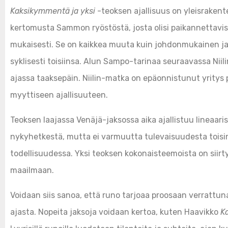
Kaksikymmentä ja yksi
-teoksen ajallisuus on yleisrakent
kertomusta Sammon ryöstöstä, josta olisi paikannettaviss
mukaisesti. Se on kaikkea muuta kuin johdonmukainen ja 
syklisesti toisiinsa. Alun Sampo-tarinaa seuraavassa Nii
ajassa taaksepäin. Niilin-matka on epäonnistunut yritys pal
myyttiseen ajallisuuteen.
Teoksen laajassa Venäjä-jaksossa aika ajallistuu lineaar
nykyhetkestä, mutta ei varmuutta tulevaisuudesta toisi
todellisuudessa. Yksi teoksen kokonaisteemoista on siir
maailmaan.
Voidaan siis sanoa, että runo tarjoaa proosaan verrattu
ajasta. Nopeita jaksoja voidaan kertoa, kuten Haavikko
K