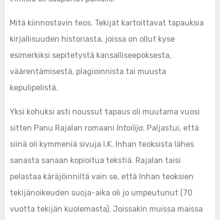
Mitä kiinnostavin teos. Tekijät kartoittavat tapauksia
kirjallisuuden historiasta, joissa on ollut kyse
esimerkiksi sepitetystä kansalliseepoksesta,
väärentämisestä, plagioinnista tai muusta
kepulipelistä.
Yksi kohuksi asti noussut tapaus oli muutama vuosi
sitten Panu Rajalan romaani
Intoilija
. Paljastui, että
siinä oli kymmeniä sivuja I.K. Inhan teoksista lähes
sanasta sanaan kopioitua tekstiä. Rajalan taisi
pelastaa käräjöinniltä vain se, että Inhan teoksien
tekijänoikeuden suoja-aika oli jo umpeutunut (70
vuotta tekijän kuolemasta). Joissakin muissa maissa