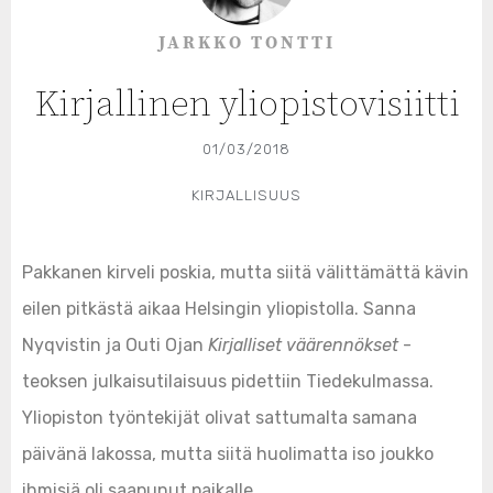
JARKKO TONTTI
Kirjallinen yliopistovisiitti
01/03/2018
KIRJALLISUUS
Pakkanen kirveli poskia, mutta siitä välittämättä kävin
eilen pitkästä aikaa Helsingin yliopistolla. Sanna
Nyqvistin ja Outi Ojan
Kirjalliset väärennökset
-
teoksen julkaisutilaisuus pidettiin Tiedekulmassa.
Yliopiston työntekijät olivat sattumalta samana
päivänä lakossa, mutta siitä huolimatta iso joukko
ihmisiä oli saapunut paikalle.