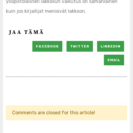
yliopistolaisten lakkoilun vaikutus on samanlainen
kuin jos kirjailijat menisivät lakkoon.
JAA TÄMÄ
FACEBOOK
TWITTER
LINKEDIN
EMAIL
Comments are closed for this article!