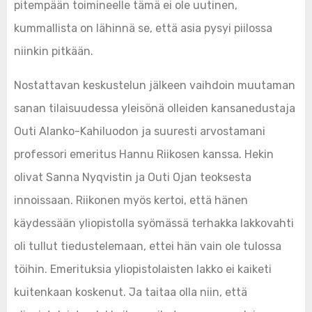
pitempään toimineelle tämä ei ole uutinen,
kummallista on lähinnä se, että asia pysyi piilossa
niinkin pitkään.
Nostattavan keskustelun jälkeen vaihdoin muutaman
sanan tilaisuudessa yleisönä olleiden kansanedustaja
Outi Alanko-Kahiluodon ja suuresti arvostamani
professori emeritus Hannu Riikosen kanssa. Hekin
olivat Sanna Nyqvistin ja Outi Ojan teoksesta
innoissaan. Riikonen myös kertoi, että hänen
käydessään yliopistolla syömässä terhakka lakkovahti
oli tullut tiedustelemaan, ettei hän vain ole tulossa
töihin. Emerituksia yliopistolaisten lakko ei kaiketi
kuitenkaan koskenut. Ja taitaa olla niin, että