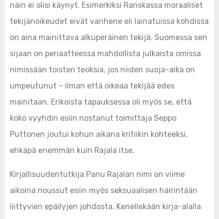
näin ei olisi käynyt. Esimerkiksi Ranskassa moraaliset
tekijänoikeudet eivät vanhene eli lainatuissa kohdissa
on aina mainittava alkuperäinen tekijä. Suomessa sen
sijaan on periaatteessa mahdollista julkaista omissa
nimissään toisten teoksia, jos niiden suoja-aika on
umpeutunut – ilman että oikeaa tekijää edes
mainitaan. Erikoista tapauksessa oli myös se, että
koko vyyhdin esiin nostanut toimittaja Seppo
Puttonen joutui kohun aikana kritiikin kohteeksi,
ehkäpä enemmän kuin Rajala itse.
Kirjallisuudentutkija Panu Rajalan nimi on viime
aikoina noussut esiin myös seksuaalisen häirintään
liittyvien epäilyjen johdosta. Kenellekään kirja-alalla