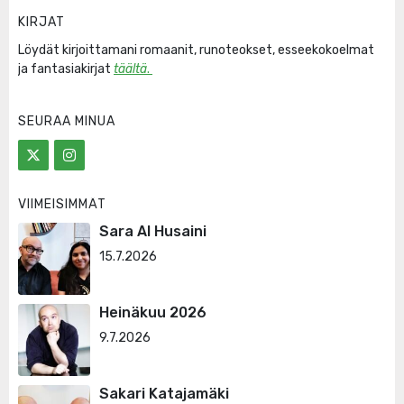
KIRJAT
Löydät kirjoittamani romaanit, runoteokset, esseekokoelmat
ja fantasiakirjat
täältä
.
SEURAA MINUA
VIIMEISIMMÄT
Sara Al Husaini
15.7.2026
Heinäkuu 2026
9.7.2026
Sakari Katajamäki