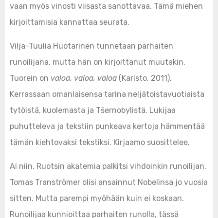
vaan myös vinosti viisasta sanottavaa. Tämä miehen
kirjoittamisia kannattaa seurata.
Vilja-Tuulia Huotarinen tunnetaan parhaiten
runoilijana, mutta hän on kirjoittanut muutakin.
Tuorein on
valoa, valoa, valoa
(Karisto, 2011).
Kerrassaan omanlaisensa tarina neljätoistavuotiaista
tytöistä, kuolemasta ja Tšernobylistä. Lukijaa
puhutteleva ja tekstiin punkeava kertoja hämmentää
tämän kiehtovaksi tekstiksi. Kirjaamo suosittelee.
Ai niin. Ruotsin akatemia palkitsi vihdoinkin runoilijan.
Tomas Tranströmer olisi ansainnut Nobelinsa jo vuosia
sitten. Mutta parempi myöhään kuin ei koskaan.
Runoilijaa kunnioittaa parhaiten runolla, tässä