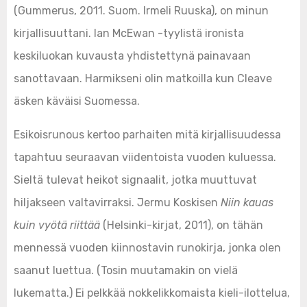
(Gummerus, 2011. Suom. Irmeli Ruuska), on minun
kirjallisuuttani. Ian McEwan -tyylistä ironista
keskiluokan kuvausta yhdistettynä painavaan
sanottavaan. Harmikseni olin matkoilla kun Cleave
äsken käväisi Suomessa.
Esikoisrunous kertoo parhaiten mitä kirjallisuudessa
tapahtuu seuraavan viidentoista vuoden kuluessa.
Sieltä tulevat heikot signaalit, jotka muuttuvat
hiljakseen valtavirraksi. Jermu Koskisen
Niin kauas
kuin vyötä riittää
(Helsinki-kirjat, 2011), on tähän
mennessä vuoden kiinnostavin runokirja, jonka olen
saanut luettua. (Tosin muutamakin on vielä
lukematta.) Ei pelkkää nokkelikkomaista kieli-ilottelua,