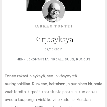
JARKKO TONTTI
Kirjasyksyä
09/10/2011
HENKILÖKOHTAISTA
,
KIRJALLISUUS
,
RUNOUS
Ennen rakastin syksyä, sen jo väsynyttä
auringonkiilaa. Ruskean, keltaisen ja punaisen kirjomia
vaahteroita, kirpeää kosketusta poskella, kun astuu
ovesta kaupungin vielä kuiville kaduille. Muistan