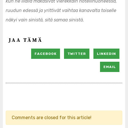
kun he illalla makasivat vierekkäin hotellihuoneessa,
ruudun edessä ja yrittivät vaihtaa kanavalta toiselle
näkyi vain sinistä, sitä samaa sinistä.
JAA TÄMÄ
FACEBOOK
TWITTER
LINKEDIN
EMAIL
Comments are closed for this article!