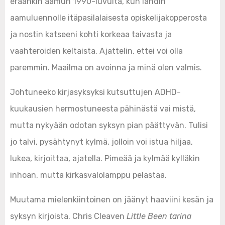
eräänkin aamun 1990-luvulta, kun lähdin
aamuluennolle itäpasilalaisesta opiskelijakopperosta
ja nostin katseeni kohti korkeaa taivasta ja
vaahteroiden keltaista. Ajattelin, ettei voi olla
paremmin. Maailma on avoinna ja minä olen valmis.
Johtuneeko kirjasyksyksi kutsuttujen ADHD-
kuukausien hermostuneesta pähinästä vai mistä,
mutta nykyään odotan syksyn pian päättyvän. Tulisi
jo talvi, pysähtynyt kylmä, jolloin voi istua hiljaa,
lukea, kirjoittaa, ajatella. Pimeää ja kylmää kylläkin
inhoan, mutta kirkasvalolamppu pelastaa.
Muutama mielenkiintoinen on jäänyt haaviini kesän ja
syksyn kirjoista. Chris Cleaven
Little Been tarina