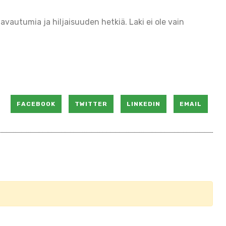
avautumia ja hiljaisuuden hetkiä. Laki ei ole vain
FACEBOOK
TWITTER
LINKEDIN
EMAIL