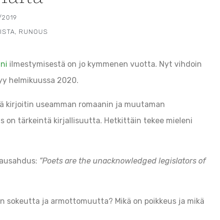
/2019
ISTA
,
RUNOUS
ni
ilmestymisestä on jo kymmenen vuotta. Nyt vihdoin
tyy helmikuussa 2020.
ssä kirjoitin useamman romaanin ja muutaman
on tärkeintä kirjallisuutta. Hetkittäin tekee mieleni
lausahdus:
”Poets are the unacknowledged legislators of
sen sokeutta ja armottomuutta? Mikä on poikkeus ja mikä