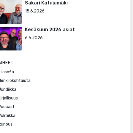
Sakari Katajamäki
15.6.2026
Kesäkuun 2026 asiat
6.6.2026
AIHEET
ilosofia
Henkilökohtaista
Juridiikka
irjallisuus
Podcast
olitiikka
Runous