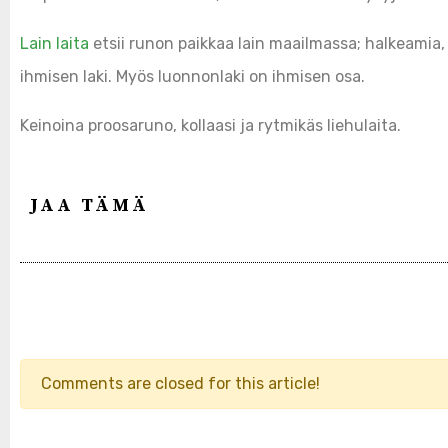
Lain laita
etsii runon paikkaa lain maailmassa; halkeamia, 
ihmisen laki. Myös luonnonlaki on ihmisen osa.
Keinoina proosaruno, kollaasi ja rytmikäs liehulaita.
JAA TÄMÄ
Comments are closed for this article!