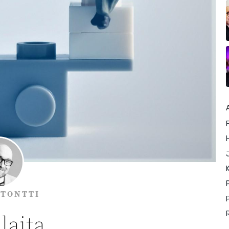
F
K
 TONTTI
P
laita