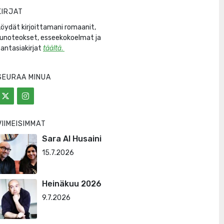
KIRJAT
Löydät kirjoittamani romaanit,
runoteokset, esseekokoelmat ja
fantasiakirjat
täältä
.
SEURAA MINUA
VIIMEISIMMÄT
Sara Al Husaini
15.7.2026
Heinäkuu 2026
9.7.2026