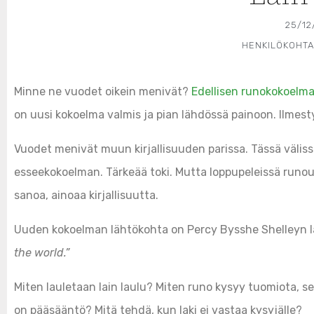
25/12
HENKILÖKOHTA
Minne ne vuodet oikein menivät?
Edellisen runokokoelma
on uusi kokoelma valmis ja pian lähdössä painoon. Ilmes
Vuodet menivät muun kirjallisuuden parissa. Tässä väli
esseekokoelman. Tärkeää toki. Mutta loppupeleissä runous 
sanoa, ainoaa kirjallisuutta.
Uuden kokoelman lähtökohta on Percy Bysshe Shelleyn 
the world.”
Miten lauletaan lain laulu? Miten runo kysyy tuomiota, 
on pääsääntö? Mitä tehdä, kun laki ei vastaa kysyjälle?