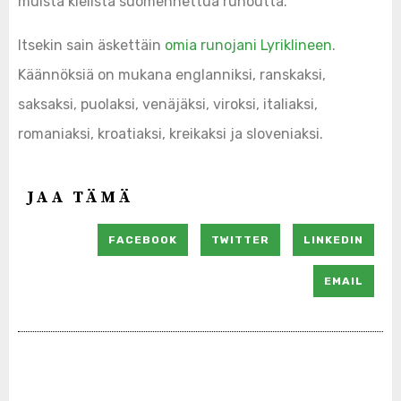
muista kielistä suomennettua runoutta.
Itsekin sain äskettäin
omia runojani Lyriklineen
.
Käännöksiä on mukana englanniksi, ranskaksi,
saksaksi, puolaksi, venäjäksi, viroksi, italiaksi,
romaniaksi, kroatiaksi, kreikaksi ja sloveniaksi.
JAA TÄMÄ
FACEBOOK
TWITTER
LINKEDIN
EMAIL