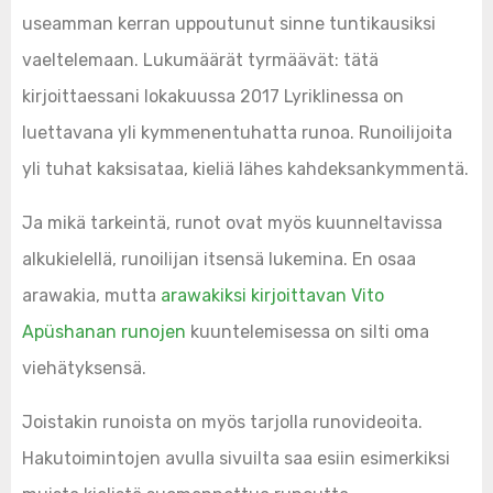
useamman kerran uppoutunut sinne tuntikausiksi
vaeltelemaan. Lukumäärät tyrmäävät: tätä
kirjoittaessani lokakuussa 2017 Lyriklinessa on
luettavana yli kymmenentuhatta runoa. Runoilijoita
yli tuhat kaksisataa, kieliä lähes kahdeksankymmentä.
Ja mikä tarkeintä, runot ovat myös kuunneltavissa
alkukielellä, runoilijan itsensä lukemina. En osaa
arawakia, mutta
arawakiksi kirjoittavan Vito
Apüshanan runojen
kuuntelemisessa on silti oma
viehätyksensä.
Joistakin runoista on myös tarjolla runovideoita.
Hakutoimintojen avulla sivuilta saa esiin esimerkiksi