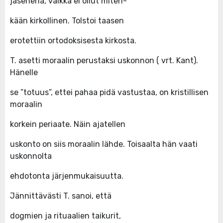
jäsenenä, vaikka ei ollut miten-
kään kirkollinen. Tolstoi taasen
erotettiin ortodoksisesta kirkosta.
T. asetti moraalin perustaksi uskonnon ( vrt. Kant).
Hänelle
se ”totuus”, ettei pahaa pidä vastustaa, on kristillisen
moraalin
korkein periaate. Näin ajatellen
uskonto on siis moraalin lähde. Toisaalta hän vaati
uskonnolta
ehdotonta järjenmukaisuutta.
Jännittävästi T. sanoi, että
dogmien ja rituaalien taikurit,