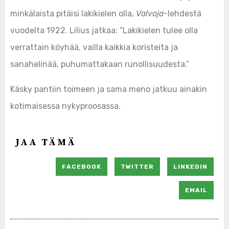
minkälaista pitäisi lakikielen olla,
Valvoja
-lehdestä
vuodelta 1922. Lilius jatkaa: ”Lakikielen tulee olla
verrattain köyhää, vailla kaikkia koristeita ja
sanahelinää, puhumattakaan runollisuudesta.”
Käsky pantiin toimeen ja sama meno jatkuu ainakin
kotimaisessa nykyproosassa.
JAA TÄMÄ
FACEBOOK
TWITTER
LINKEDIN
EMAIL