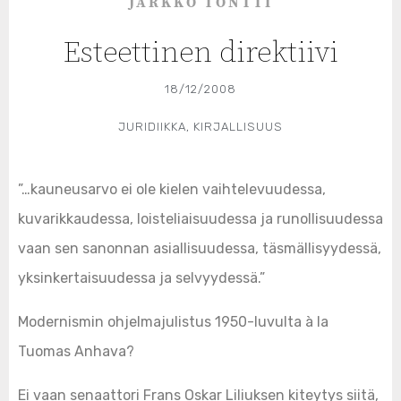
JARKKO TONTTI
Esteettinen direktiivi
18/12/2008
JURIDIIKKA
,
KIRJALLISUUS
”…kauneusarvo ei ole kielen vaihtelevuudessa,
kuvarikkaudessa, loisteliaisuudessa ja runollisuudessa
vaan sen sanonnan asiallisuudessa, täsmällisyydessä,
yksinkertaisuudessa ja selvyydessä.”
Modernismin ohjelmajulistus 1950-luvulta à la
Tuomas Anhava?
Ei vaan senaattori Frans Oskar Liliuksen kiteytys siitä,