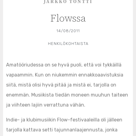
JARKKO TONTTI
Flowssa
14/08/2011
HENKILÖKOHTAISTA
Amatööriudessa on se hyvä puoli, että voi tykkäillä
vapaammin. Kun on niukemmin ennakkoaavistuksia
siitä, mistä olisi hyvä pitää ja mistä ei, tarjolla on
enemmän. Musiikista tiedän moneen muuhun taiteen
ja viihteen lajiin verrattuna vähän.
Indie- ja klubimusiikin Flow-festivaaleilla oli jälleen
tarjolla kattava setti tajunnanlaajennusta, jonka