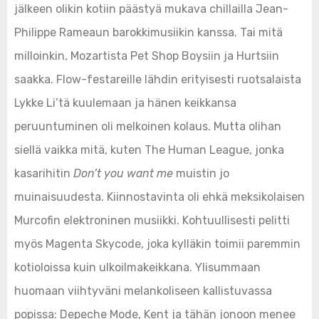
jälkeen olikin kotiin päästyä mukava chillailla Jean-
Philippe Rameaun barokkimusiikin kanssa. Tai mitä
milloinkin, Mozartista Pet Shop Boysiin ja Hurtsiin
saakka. Flow-festareille lähdin erityisesti ruotsalaista
Lykke Li’tä kuulemaan ja hänen keikkansa
peruuntuminen oli melkoinen kolaus. Mutta olihan
siellä vaikka mitä, kuten The Human League, jonka
kasarihitin
Don’t you want me
muistin jo
muinaisuudesta. Kiinnostavinta oli ehkä meksikolaisen
Murcofin elektroninen musiikki. Kohtuullisesti pelitti
myös Magenta Skycode, joka kylläkin toimii paremmin
kotioloissa kuin ulkoilmakeikkana. Ylisummaan
huomaan viihtyväni melankoliseen kallistuvassa
popissa: Depeche Mode, Kent ja tähän jonoon menee