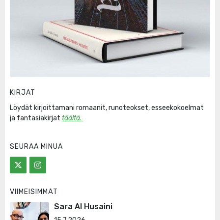
KIRJAT
Löydät kirjoittamani romaanit, runoteokset, esseekokoelmat
ja fantasiakirjat
täältä
.
SEURAA MINUA
VIIMEISIMMÄT
Sara Al Husaini