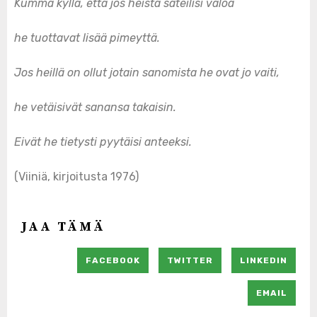
Kumma kyllä, että jos heistä säteilisi valoa
he tuottavat lisää pimeyttä.
Jos heillä on ollut jotain sanomista he ovat jo vaiti,
he vetäisivät sanansa takaisin.
Eivät he tietysti pyytäisi anteeksi.
(Viiniä, kirjoitusta 1976)
JAA TÄMÄ
FACEBOOK
TWITTER
LINKEDIN
EMAIL