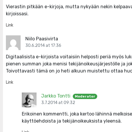
Vierastin pitkään e-kirjoja, mutta nykyään nekin kelpaava
kirjoissasi.
Link
Niilo Paasivirta
30.6.2014 at 17:36
Digitaalisista e-kirjoista voitaisiin helposti periä myös l
pienen summan joka menisi tekijänoikeusjärjestölle ja joka s
Toivottavasti tämä on jo heti alkuun muistettu ottaa hu
Link
Jarkko Tontti
Moderator
3.7.2014 at 09:32
Erikoinen kommentti, joka kertoo lähinnä melkois
käyttöehdoista ja tekijänoikeuksista yleensä.