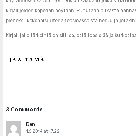
käytännössä kadonneet teokset saadaan julkaistua uudel
kirjailijoiden kapeaan pöytään. Puhutaan pitkästä hännä
pieneksi, kokonaisuutena teosmassoista heruu jo jotakin;
Kirjailijalle tärkeintä on silti se, että teos elää ja kurkotta
JAA TÄMÄ
3 Comments
Ben
1.6.2014 at 17:22