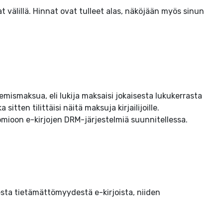
t välillä. Hinnat ovat tulleet alas, näköjään myös sinun
ukemismaksua, eli lukija maksaisi jokaisesta lukukerrasta
itten tilittäisi näitä maksuja kirjailijoille.
omioon e-kirjojen DRM-järjestelmiä suunnitellessa.
esta tietämättömyydestä e-kirjoista, niiden