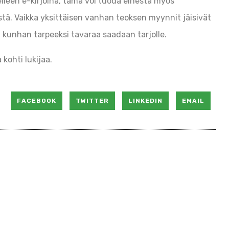
leen e-kirjoina, tämä voi tuoda einestä myös
stä. Vaikka yksittäisen vanhan teoksen myynnit jäisivät
 kunhan tarpeeksi tavaraa saadaan tarjolle.
a kohti lukijaa.
FACEBOOK
TWITTER
LINKEDIN
EMAIL