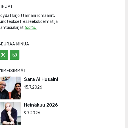
KIRJAT
Löydät kirjoittamani romaanit,
runoteokset, esseekokoelmat ja
fantasiakirjat
täältä
.
SEURAA MINUA
VIIMEISIMMÄT
Sara Al Husaini
15.7.2026
Heinäkuu 2026
9.7.2026