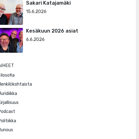
Sakari Katajamäki
15.6.2026
Kesäkuun 2026 asiat
6.6.2026
AIHEET
ilosofia
Henkilökohtaista
Juridiikka
irjallisuus
Podcast
olitiikka
Runous