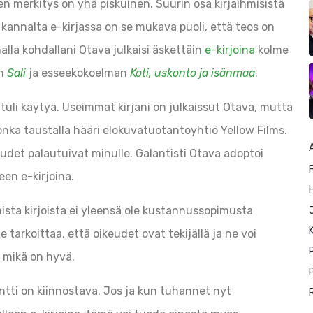
den merkitys on yhä piskuinen. Suurin osa kirjaihmisistä
n kannalta e-kirjassa on se mukava puoli, että teos on
alla kohdallani Otava julkaisi äskettäin
e-kirjoina
kolme
in
Sali
ja esseekokoelman
Koti, uskonto ja isänmaa
.
 tuli käytyä. Useimmat kirjani on julkaissut Otava, mutta
jonka taustalla hääri elokuvatuotantoyhtiö Yellow Films.
keudet palautuivat minulle. Galantisti Otava adoptoi
F
een e-kirjoina.
ista kirjoista ei yleensä ole kustannussopimusta
K
 tarkoittaa, että oikeudet ovat tekijällä ja ne voi
, mikä on hyvä.
P
sontti on kiinnostava. Jos ja kun tuhannet nyt