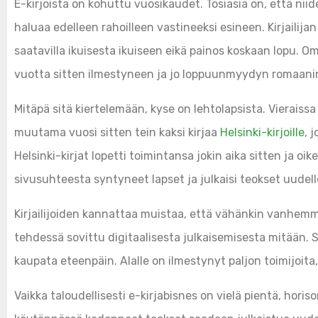
E-kirjoista on kohuttu vuosikaudet. Tosiasia on, että nii
haluaa edelleen rahoilleen vastineeksi esineen. Kirjailija
saatavilla ikuisesta ikuiseen eikä painos koskaan lopu. Om
vuotta sitten ilmestyneen ja jo loppuunmyydyn romaan
Mitäpä sitä kiertelemään, kyse on lehtolapsista. Vieraissa
muutama vuosi sitten tein kaksi kirjaa
Helsinki-kirjoille
, 
Helsinki-kirjat lopetti toimintansa jokin aika sitten ja oi
sivusuhteesta syntyneet lapset ja julkaisi teokset uudell
Kirjailijoiden kannattaa muistaa, että vähänkin vanhemm
tehdessä sovittu digitaalisesta julkaisemisesta mitään. Se
kaupata eteenpäin. Alalle on ilmestynyt paljon toimijoita
Vaikka taloudellisesti e-kirjabisnes on vielä pientä, hori