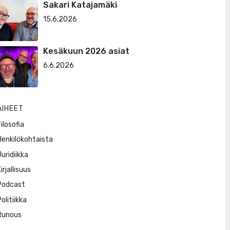
Sakari Katajamäki
15.6.2026
Kesäkuun 2026 asiat
6.6.2026
AIHEET
ilosofia
Henkilökohtaista
Juridiikka
irjallisuus
Podcast
olitiikka
Runous