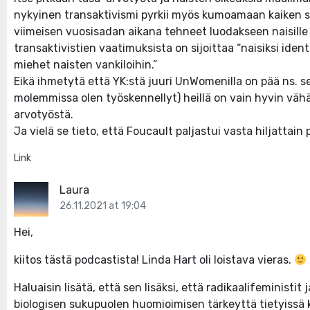
nykyinen transaktivismi pyrkii myös kumoamaan kaiken s
viimeisen vuosisadan aikana tehneet luodakseen naisille o
transaktivistien vaatimuksista on sijoittaa “naisiksi ident
miehet naisten vankiloihin.”
Eikä ihmetytä että YK:stä juuri UnWomenilla on pää ns. seo
molemmissa olen työskennellyt) heillä on vain hyvin vä
arvotyöstä.
Ja vielä se tieto, että Foucault paljastui vasta hiljattain p
Link
Laura
26.11.2021 at 19:04
Hei,
kiitos tästä podcastista! Linda Hart oli loistava vieras.
Haluaisin lisätä, että sen lisäksi, että radikaalifeministi
biologisen sukupuolen huomioimisen tärkeyttä tietyissä ko