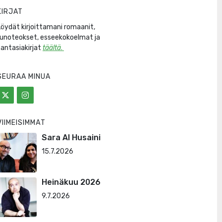
KIRJAT
Löydät kirjoittamani romaanit,
runoteokset, esseekokoelmat ja
fantasiakirjat
täältä
.
SEURAA MINUA
VIIMEISIMMÄT
Sara Al Husaini
15.7.2026
Heinäkuu 2026
9.7.2026