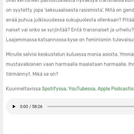
ovat kertoneet painostuksesta hyväksyä transnaisia kum
on syytetty jopa ’seksuaalisesta rasismista’. Mitä on gende
enää puhua julkisuudessa sukupuolesta ollenkaan? Pitääkö
naiset vai onko se syrjintää? Entä transnaiset ja urheilu
Laajemmassa katsannossa kyse on feminismin tulevaisu
Minulle selvisi keskustelun kuluessa monia asioita. Ymmä
mustavalkoinen vaan harmaalla maalataan harmaalle. Ihme
törmännyt. Mikä se on?
Kuunneltavissa
Spotifyssa,
YouTubessa
,
Apple Podcastis