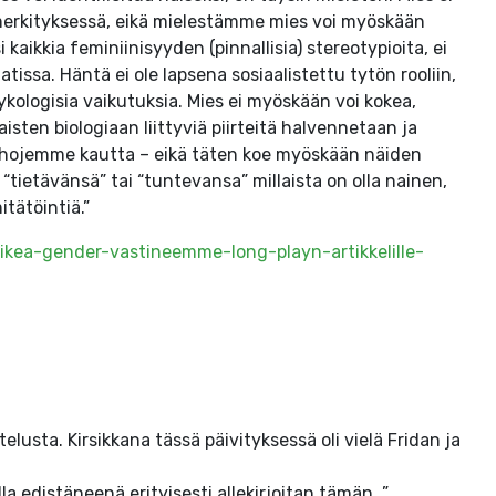
a merkityksessä, eikä mielestämme mies voi myöskään
i kaikkia feminiinisyyden (pinnallisia) stereotypioita, ei
issa. Häntä ei ole lapsena sosiaalistettu tytön rooliin,
ykologisia vaikutuksia. Mies ei myöskään voi kokea,
isten biologiaan liittyviä piirteitä halvennetaan ja
kehojemme kautta – eikä täten koe myöskään näiden
tietävänsä” tai “tuntevansa” millaista on olla nainen,
tätöintiä.”
aikea-gender-vastineemme-long-playn-artikkelille-
elusta. Kirsikkana tässä päivityksessä oli vielä Fridan ja
a edistäneenä erityisesti allekirjoitan tämän. ”