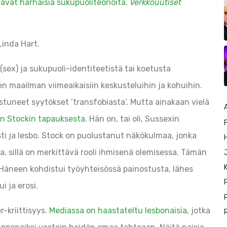
ävät harhaisia sukupuoliteorioita.
Verkkouutiset
Linda Hart.
sex) ja sukupuoli-identiteetistä tai koetusta
sen maailman viimeaikaisiin keskusteluihin ja kohuihin.
istuneet syytökset ’transfobiasta’. Mutta ainakaan vielä
een Stockin tapauksesta
. Hän on, tai oli, Sussexin
F
nisti ja lesbo. Stock on puolustanut näkökulmaa, jonka
a, sillä on merkittävä rooli ihmisenä olemisessa. Tämän
K
 Häneen kohdistui työyhteisössä painostusta, lähes
i ja erosi.
P
-kriittisyys.
Mediassa on haastateltu lesbonaisia
, jotka