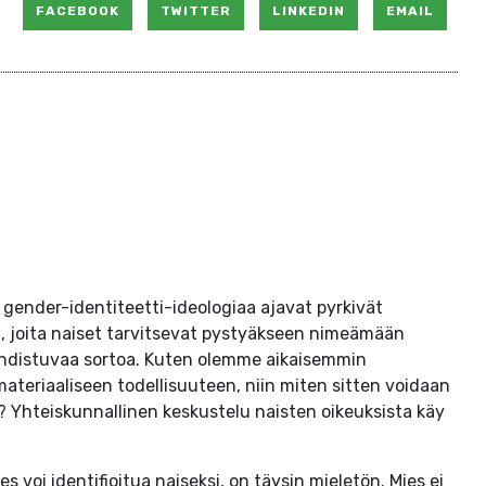
FACEBOOK
TWITTER
LINKEDIN
EMAIL
ä gender-identiteetti-ideologiaa ajavat pyrkivät
, joita naiset tarvitsevat pystyäkseen nimeämään
kohdistuvaa sortoa. Kuten olemme aikaisemmin
 materiaaliseen todellisuuteen, niin miten sitten voidaan
a? Yhteiskunnallinen keskustelu naisten oikeuksista käy
es voi identifioitua naiseksi, on täysin mieletön. Mies ei