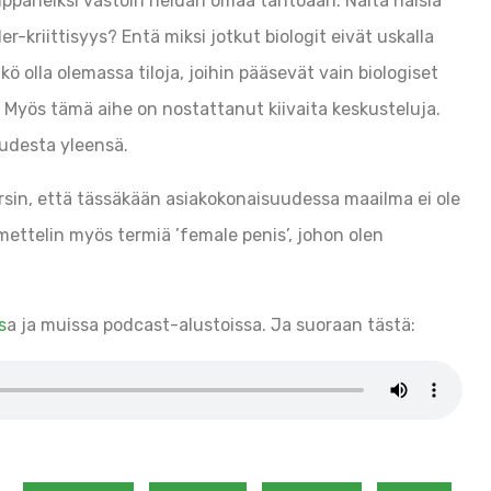
ppaneiksi vastoin heidän omaa tahtoaan. Näitä naisia
r-kriittisyys? Entä miksi jotkut biologit eivät uskalla
 olla olemassa tiloja, joihin pääsevät vain biologiset
? Myös tämä aihe on nostattanut kiivaita keskusteluja.
udesta yleensä.
rsin, että tässäkään asiakokonaisuudessa maailma ei ole
ttelin myös termiä ’female penis’, johon olen
s
a ja muissa podcast-alustoissa. Ja suoraan tästä: