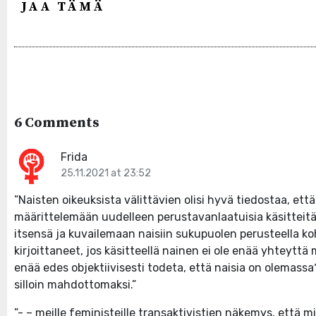
JAA TÄMÄ
6 Comments
Frida
25.11.2021 at 23:52
”Naisten oikeuksista välittävien olisi hyvä tiedostaa, ett
määrittelemään uudelleen perustavanlaatuisia käsitteitä
itsensä ja kuvailemaan naisiin sukupuolen perusteella 
kirjoittaneet, jos käsitteellä nainen ei ole enää yhteyttä
enää edes objektiivisesti todeta, että naisia on olemass
silloin mahdottomaksi.”
”- – meille feministeille transaktivistien näkemys, että mi