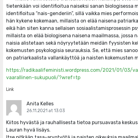
tietenkään voi identifioitua naiseksi sanan biologisess
identifioitua “nais-genderiin”, sillä vaikka mies performois
hän kykene kokemaan, millaista on elää naisena patriarkaat
eikä hän siten kanna sellaisen sosiaalistamisprosessin ps
millaista on elää biologisena naisena maailmassa, jossa na
naisia alistetaan sekä nöyryytetään meidän fyysisten 
kokemusten psykologisia seurauksia. Se, että mies sanoo “
on patriarkaalista vallankäyttöä ja naisten kokemusten mi
https://radikaalifeministi.wordpress.com/2021/01/03/v
vaarallinen-sukupuoli/?wref=tp
Link
Anita Kelles
26.11.2021 at 13:03
Kiitos hyvästä ja rauhallisesta tietoa pursuavasta keskust
Lauran hyvä lisäys.
Itse pitkään tasa-arvotyötä ja naisten oikeuksia maailmall