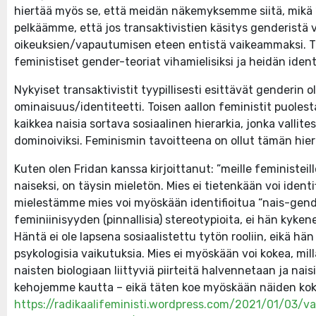
hiertää myös se, että meidän näkemyksemme siitä, mikä ”
pelkäämme, että jos transaktivistien käsitys genderistä v
oikeuksien/vapautumisen eteen entistä vaikeammaksi. Tr
feministiset gender-teoriat vihamielisiksi ja heidän iden
Nykyiset transaktivistit tyypillisesti esittävät genderin 
ominaisuus/identiteetti. Toisen aallon feministit puoles
kaikkea naisia sortava sosiaalinen hierarkia, jonka vallite
dominoiviksi. Feminismin tavoitteena on ollut tämän hi
Kuten olen Fridan kanssa kirjoittanut: ”meille feministeil
naiseksi, on täysin mieletön. Mies ei tietenkään voi ident
mielestämme mies voi myöskään identifioitua “nais-genderi
feminiinisyyden (pinnallisia) stereotypioita, ei hän kyken
Häntä ei ole lapsena sosiaalistettu tytön rooliin, eikä hä
psykologisia vaikutuksia. Mies ei myöskään voi kokea, mil
naisten biologiaan liittyviä piirteitä halvennetaan ja na
kehojemme kautta – eikä täten koe myöskään näiden kok
https://radikaalifeministi.wordpress.com/2021/01/03/v