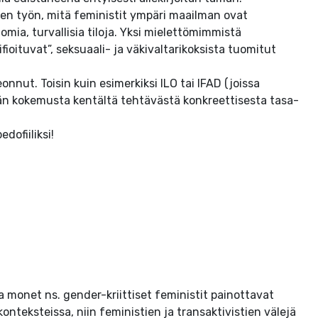
en työn, mitä feministit ympäri maailman ovat
mia, turvallisia tiloja. Yksi mielettömimmistä
ifioituvat”, seksuaali- ja väkivaltarikoksista tuomitut
nnut. Toisin kuin esimerkiksi ILO tai IFAD (joissa
hän kokemusta kentältä tehtävästä konkreettisesta tasa-
edofiiliksi!
t ja monet ns. gender-kriittiset feministit painottavat
nteksteissa, niin feministien ja transaktivistien välejä