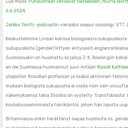
Lue myös:
Punavihreät vetoavat tieteeseen, mutta levitt
6.6.2024.
Jarkko Tontti -podcastin
vieraaksi saapui sosiologi, VTT, 
Keskustelimme Lindan kanssa biologisesta sukupuolesta (
sukupuolesta (gender) liittyen erityisesti englanninkieli
Suomessakin on huomattu kirjailija J. K. Rowlingiin kohd
en ole Suomessa huomannut juuri mitään
filosofi Kathl
yliopiston filosofian professori ja lisäksi aktiivinen femi
mukaan biologista sukupuolta ei voida noin vain sivuutta
näkemyksensä takia Stockia on syytetty ’transfobiasta’.
koulukiusaamismaista häiriköintiä, johon hän lopulta uupu
Britanniassa onkin herättänyt laajaa huomiota ns. gender