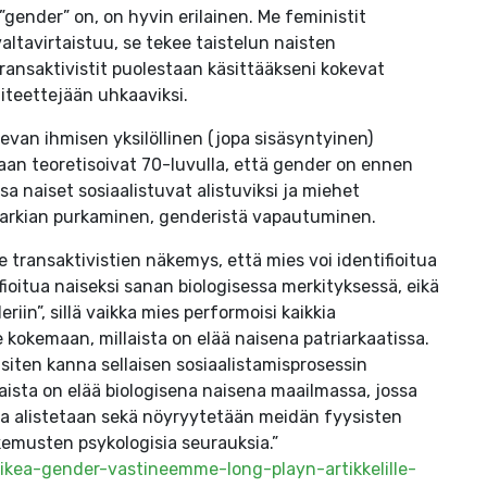
gender” on, on hyvin erilainen. Me feministit
altavirtaistuu, se tekee taistelun naisten
ansaktivistit puolestaan käsittääkseni kokevat
titeettejään uhkaaviksi.
olevan ihmisen yksilöllinen (jopa sisäsyntyinen)
taan teoretisoivat 70-luvulla, että gender on ennen
ssa naiset sosiaalistuvat alistuviksi ja miehet
erarkian purkaminen, genderistä vapautuminen.
le transaktivistien näkemys, että mies voi identifioitua
ifioitua naiseksi sanan biologisessa merkityksessä, eikä
in”, sillä vaikka mies performoisi kaikkia
e kokemaan, millaista on elää naisena patriarkaatissa.
n siten kanna sellaisen sosiaalistamisprosessin
laista on elää biologisena naisena maailmassa, jossa
isia alistetaan sekä nöyryytetään meidän fyysisten
emusten psykologisia seurauksia.”
aikea-gender-vastineemme-long-playn-artikkelille-