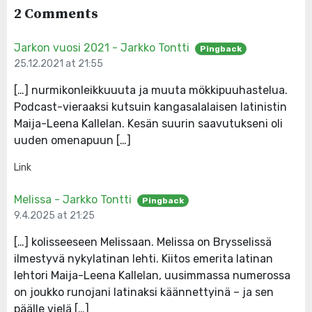
2 Comments
Jarkon vuosi 2021 - Jarkko Tontti
Pingback
25.12.2021 at 21:55
[…] nurmikonleikkuuuta ja muuta mökkipuuhastelua.
Podcast-vieraaksi kutsuin kangasalalaisen latinistin
Maija-Leena Kallelan. Kesän suurin saavutukseni oli
uuden omenapuun […]
Link
Melissa - Jarkko Tontti
Pingback
9.4.2025 at 21:25
[…] kolisseeseen Melissaan. Melissa on Brysselissä
ilmestyvä nykylatinan lehti. Kiitos emerita latinan
lehtori Maija-Leena Kallelan, uusimmassa numerossa
on joukko runojani latinaksi käännettyinä – ja sen
päälle vielä […]