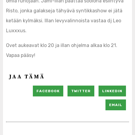
omia runojaan. Jami-illan päättää soolona esiintyvä
Risto, jonka galakseja tähyävä syntikkashow ei jätä
ketään kylmäksi. Illan levyvalinnoista vastaa dj Leo
Luxxxus.
Ovet aukeavat klo 20 ja illan ohjelma alkaa klo 21.
Vapaa pääsy!
JAA TÄMÄ
FACEBOOK
TWITTER
LINKEDIN
EMAIL