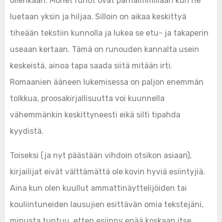
ollenkaan. Monet runot ovat parhaimmillaan kun ne
luetaan yksin ja hiljaa. Silloin on aikaa keskittyä
tiheään tekstiin kunnolla ja lukea se etu- ja takaperin
useaan kertaan. Tämä on runouden kannalta usein
keskeistä, ainoa tapa saada siitä mitään irti.
Romaanien ääneen lukemisessa on paljon enemmän
tolkkua, proosakirjallisuutta voi kuunnella
vähemmänkin keskittyneesti eikä silti tipahda
kyydistä.
Toiseksi (ja nyt päästään vihdoin otsikon asiaan),
kirjailijat eivät välttämättä ole kovin hyviä esiintyjiä.
Aina kun olen kuullut ammattinäyttelijöiden tai
kouliintuneiden lausujien esittävän omia tekstejäni,
minusta tuntuu, etten esiinny enää koskaan itse.