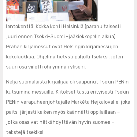
lentokenttä. Kokka kohti Helsinkiä (parahultaisesti
juuri ennen Tsekki-Suomi -jääkiekkopelin alkua).
Prahan kirjamessut ovat Helsingin kirjamessujen
kokoluokkaa. Ohjelma tietysti paljolti tsekiksi, joten
suuri osa viiletti ohi ymmärrykseni.
Neljä suomalaista kirjailijaa oli saapunut Tsekin PENin
kutsumina messuille. Kiitokset tästä erityisesti Tsekin
PENin varapuheenjohtajalle Markéta Hejkalovalle, joka
paitsi järjesti kaiken myös käännätti oppilaillaan –
jotka osasivat hätkähdyttävän hyvin suomea –
tekstejä tsekiksi.