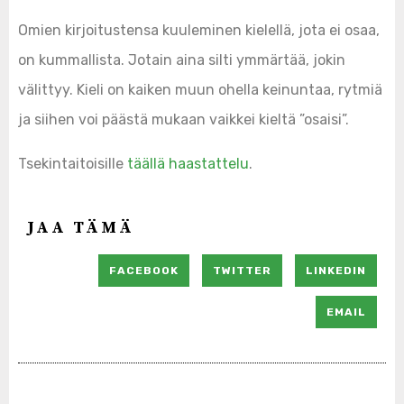
Omien kirjoitustensa kuuleminen kielellä, jota ei osaa,
on kummallista. Jotain aina silti ymmärtää, jokin
välittyy. Kieli on kaiken muun ohella keinuntaa, rytmiä
ja siihen voi päästä mukaan vaikkei kieltä ”osaisi”.
Tsekintaitoisille
täällä haastattelu
.
JAA TÄMÄ
FACEBOOK
TWITTER
LINKEDIN
EMAIL