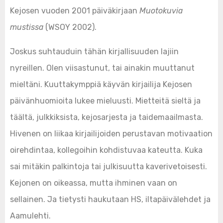
Kejosen vuoden 2001 päiväkirjaan
Muotokuvia
mustissa
(WSOY 2002).
Joskus suhtauduin tähän kirjallisuuden lajiin
nyreillen. Olen viisastunut, tai ainakin muuttanut
mieltäni. Kuuttakymppiä käyvän kirjailija Kejosen
päivänhuomioita lukee mieluusti. Mietteitä sieltä ja
täältä, julkkiksista, kejosarjesta ja taidemaailmasta.
Hivenen on liikaa kirjailijoiden perustavan motivaation
oirehdintaa, kollegoihin kohdistuvaa kateutta. Kuka
sai mitäkin palkintoja tai julkisuutta kaverivetoisesti.
Kejonen on oikeassa, mutta ihminen vaan on
sellainen. Ja tietysti haukutaan HS, iltapäivälehdet ja
Aamulehti.