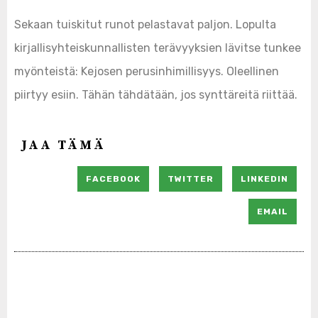
Sekaan tuiskitut runot pelastavat paljon. Lopulta
kirjallisyhteiskunnallisten terävyyksien lävitse tunkee
myönteistä: Kejosen perusinhimillisyys. Oleellinen
piirtyy esiin. Tähän tähdätään, jos synttäreitä riittää.
JAA TÄMÄ
FACEBOOK
TWITTER
LINKEDIN
EMAIL