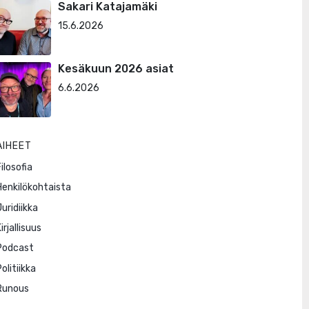
Sakari Katajamäki
15.6.2026
Kesäkuun 2026 asiat
6.6.2026
AIHEET
ilosofia
Henkilökohtaista
Juridiikka
irjallisuus
Podcast
olitiikka
Runous