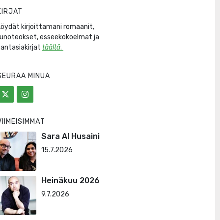
KIRJAT
Löydät kirjoittamani romaanit,
runoteokset, esseekokoelmat ja
fantasiakirjat
täältä
.
SEURAA MINUA
VIIMEISIMMÄT
Sara Al Husaini
15.7.2026
Heinäkuu 2026
9.7.2026