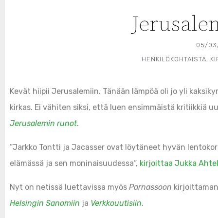
Jerusale
05/03
HENKILÖKOHTAISTA
,
K
Kevät hiipii Jerusalemiin. Tänään lämpöä oli jo yli kaksik
kirkas. Ei vähiten siksi, että luen ensimmäistä kritiikki
Jerusalemin runot
.
”Jarkko Tontti ja Jacasser ovat löytäneet hyvän lentoko
elämässä ja sen moninaisuudessa”,
kirjoittaa Jukka Ahte
Nyt on netissä luettavissa myös
Parnassoon
kirjoittama
Helsingin Sanomiin
ja
Verkkouutisiin
.