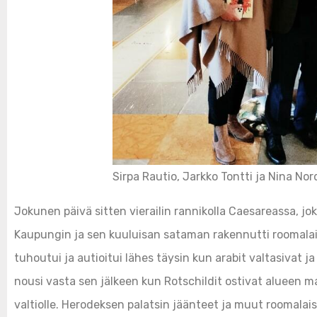
Sirpa Rautio, Jarkko Tontti ja Nina No
Jokunen päivä sitten vierailin rannikolla Caesareassa, jo
Kaupungin ja sen kuuluisan sataman rakennutti roomalai
tuhoutui ja autioitui lähes täysin kun arabit valtasivat 
nousi vasta sen jälkeen kun Rotschildit ostivat alueen m
valtiolle. Herodeksen palatsin jäänteet ja muut roomala