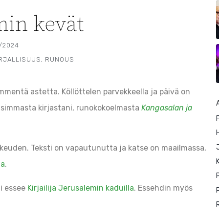
min kevät
/2024
IRJALLISUUS
,
RUNOUS
ymmentä astetta. Köllöttelen parvekkeella ja päivä on
ä uusimmasta kirjastani, runokokoelmasta
Kangasalan ja
F
rkeuden. Teksti on vapautunutta ja katse on maailmassa,
K
la
.
ni essee
Kirjailija Jerusalemin kaduilla
. Essehdin myös
P