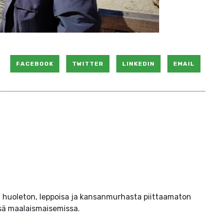
FACEBOOK
TWITTER
LINKEDIN
EMAIL
tä huoleton, leppoisa ja kansanmurhasta piittaamaton
ssä maalaismaisemissa.