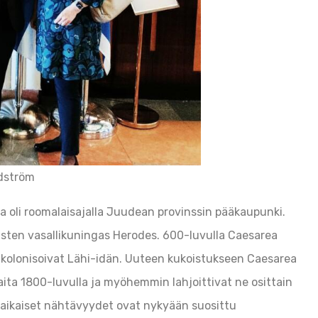
rdström
ka oli roomalaisajalla Juudean provinssin pääkaupunki.
sten vasallikuningas Herodes. 600-luvulla Caesarea
ja kolonisoivat Lähi-idän. Uuteen kukoistukseen Caesarea
aita 1800-luvulla ja myöhemmin lahjoittivat ne osittain
isaikaiset nähtävyydet ovat nykyään suosittu