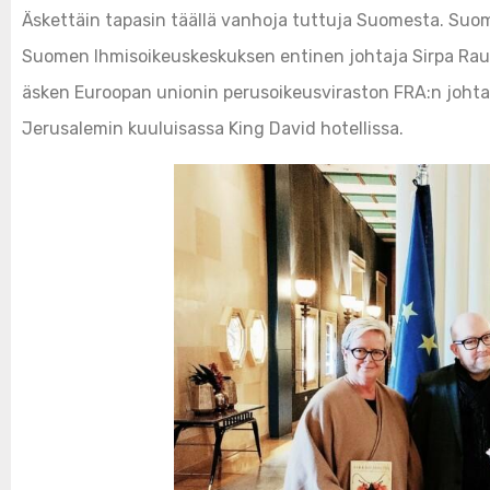
Äskettäin tapasin täällä vanhoja tuttuja Suomesta. Suom
Suomen Ihmisoikeuskeskuksen entinen johtaja Sirpa Rautio
äsken Euroopan unionin perusoikeusviraston FRA:n johta
Jerusalemin kuuluisassa King David hotellissa.