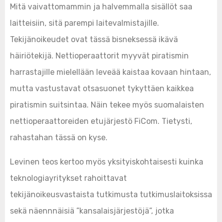
Mitä vaivattomammin ja halvemmalla sisällöt saa
laitteisiin, sitä parempi laitevalmistajille.
Tekijänoikeudet ovat tässä bisneksessä ikävä
häiriötekijä. Nettioperaattorit myyvät piratismin
harrastajille mielellään leveää kaistaa kovaan hintaan,
mutta vastustavat otsasuonet tykyttäen kaikkea
piratismin suitsintaa. Näin tekee myös suomalaisten
nettioperaattoreiden etujärjestö FiCom. Tietysti,
rahastahan tässä on kyse.
Levinen teos kertoo myös yksityiskohtaisesti kuinka
teknologiayritykset rahoittavat
tekijänoikeusvastaista tutkimusta tutkimuslaitoksissa
sekä näennnäisiä ”kansalaisjärjestöjä”, jotka