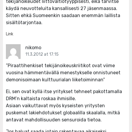
tekijänoikeudet liittovaltiotyyppisesti, eikä tarvitse
käydä neuvotteluita kansallisesti 27 jäsenmaassa.
Sitten ehkä Suomeenkin saadaan enemmän laillista
sisältötarjontaa.
Link
nikomo
11.3.2012 at 17:15
”Piraattihenkiset tekijänoikeuskriitikot ovat viime
vuosina hämmentävällä menestykselle onnistuneet
demonisoimaan kulttuurialan liiketoiminnan”
Ei, sen ovat kyllä itse yritykset tehneet pakottamalla
DRM’n kaltaista roskaa ihmisille.
Asiaan vaikuttavat myös kyseisten yritysten
puskemat lakiehdotukset globaalilla skaalalla, mitkä
antavat mahdollisuuden sensuroida tietoa.
Jos haluat saada jotain rakentavaa aikaiseksi