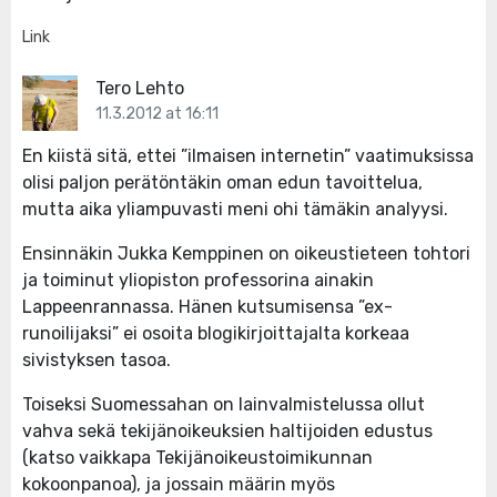
Link
Tero Lehto
11.3.2012 at 16:11
En kiistä sitä, ettei ”ilmaisen internetin” vaatimuksissa
olisi paljon perätöntäkin oman edun tavoittelua,
mutta aika yliampuvasti meni ohi tämäkin analyysi.
Ensinnäkin Jukka Kemppinen on oikeustieteen tohtori
ja toiminut yliopiston professorina ainakin
Lappeenrannassa. Hänen kutsumisensa ”ex-
runoilijaksi” ei osoita blogikirjoittajalta korkeaa
sivistyksen tasoa.
Toiseksi Suomessahan on lainvalmistelussa ollut
vahva sekä tekijänoikeuksien haltijoiden edustus
(katso vaikkapa Tekijänoikeustoimikunnan
kokoonpanoa), ja jossain määrin myös