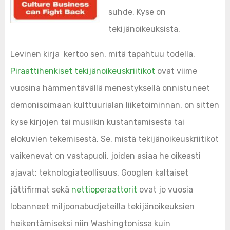
suhde. Kyse on
tekijänoikeuksista.
Levinen kirja kertoo sen, mitä tapahtuu todella.
Piraattihenkiset tekijänoikeuskriitikot
ovat viime
vuosina hämmentävällä menestyksellä onnistuneet
demonisoimaan kulttuurialan liiketoiminnan, on sitten
kyse kirjojen tai musiikin kustantamisesta tai
elokuvien tekemisestä. Se, mistä tekijänoikeuskriitikot
vaikenevat on vastapuoli, joiden asiaa he oikeasti
ajavat: teknologiateollisuus, Googlen kaltaiset
jättifirmat sekä
nettioperaattorit
ovat jo vuosia
lobanneet miljoonabudjeteilla tekijänoikeuksien
heikentämiseksi niin Washingtonissa kuin