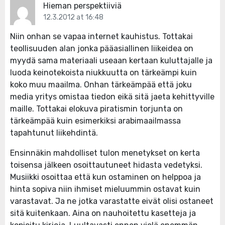
Hieman perspektiiviä
12.3.2012 at 16:48
Niin onhan se vapaa internet kauhistus. Tottakai
teollisuuden alan jonka pääasiallinen liikeidea on
myydä sama materiaali useaan kertaan kuluttajalle ja
luoda keinotekoista niukkuutta on tärkeämpi kuin
koko muu maailma. Onhan tärkeämpää että joku
media yritys omistaa tiedon eikä sitä jaeta kehittyville
maille. Tottakai elokuva piratismin torjunta on
tärkeämpää kuin esimerkiksi arabimaailmassa
tapahtunut liikehdintä.
Ensinnäkin mahdolliset tulon menetykset on kerta
toisensa jälkeen osoittautuneet hidasta vedetyksi.
Musiikki osoittaa että kun ostaminen on helppoa ja
hinta sopiva niin ihmiset mieluummin ostavat kuin
varastavat. Ja ne jotka varastatte eivät olisi ostaneet
sitä kuitenkaan. Aina on nauhoitettu kasetteja ja