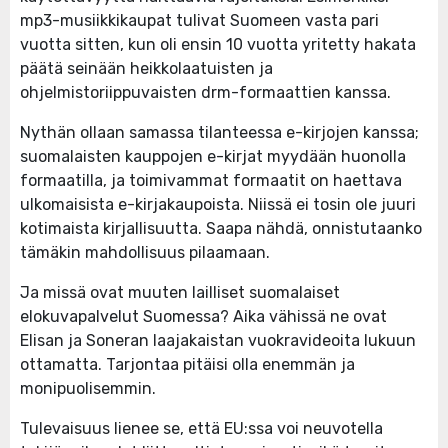
mp3-musiikkikaupat tulivat Suomeen vasta pari
vuotta sitten, kun oli ensin 10 vuotta yritetty hakata
päätä seinään heikkolaatuisten ja
ohjelmistoriippuvaisten drm-formaattien kanssa.
Nythän ollaan samassa tilanteessa e-kirjojen kanssa;
suomalaisten kauppojen e-kirjat myydään huonolla
formaatilla, ja toimivammat formaatit on haettava
ulkomaisista e-kirjakaupoista. Niissä ei tosin ole juuri
kotimaista kirjallisuutta. Saapa nähdä, onnistutaanko
tämäkin mahdollisuus pilaamaan.
Ja missä ovat muuten lailliset suomalaiset
elokuvapalvelut Suomessa? Aika vähissä ne ovat
Elisan ja Soneran laajakaistan vuokravideoita lukuun
ottamatta. Tarjontaa pitäisi olla enemmän ja
monipuolisemmin.
Tulevaisuus lienee se, että EU:ssa voi neuvotella