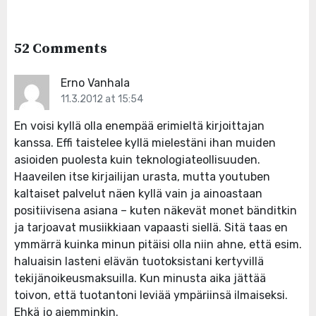
52 Comments
Erno Vanhala
11.3.2012 at 15:54
En voisi kyllä olla enempää erimieltä kirjoittajan
kanssa. Effi taistelee kyllä mielestäni ihan muiden
asioiden puolesta kuin teknologiateollisuuden.
Haaveilen itse kirjailijan urasta, mutta youtuben
kaltaiset palvelut näen kyllä vain ja ainoastaan
positiivisena asiana – kuten näkevät monet bänditkin
ja tarjoavat musiikkiaan vapaasti siellä. Sitä taas en
ymmärrä kuinka minun pitäisi olla niin ahne, että esim.
haluaisin lasteni elävän tuotoksistani kertyvillä
tekijänoikeusmaksuilla. Kun minusta aika jättää
toivon, että tuotantoni leviää ympäriinsä ilmaiseksi.
Ehkä jo aiemminkin.