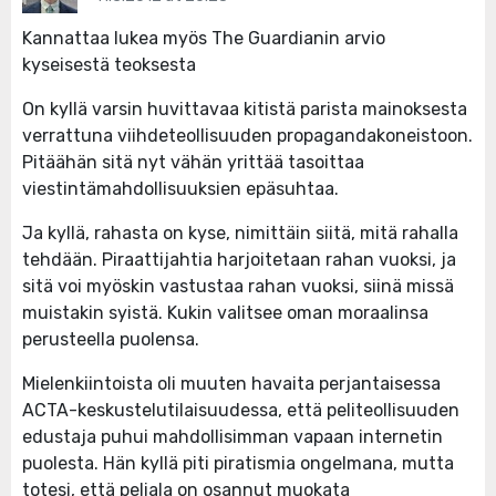
Kannattaa lukea myös The Guardianin arvio
kyseisestä teoksesta
On kyllä varsin huvittavaa kitistä parista mainoksesta
verrattuna viihdeteollisuuden propagandakoneistoon.
Pitäähän sitä nyt vähän yrittää tasoittaa
viestintämahdollisuuksien epäsuhtaa.
Ja kyllä, rahasta on kyse, nimittäin siitä, mitä rahalla
tehdään. Piraattijahtia harjoitetaan rahan vuoksi, ja
sitä voi myöskin vastustaa rahan vuoksi, siinä missä
muistakin syistä. Kukin valitsee oman moraalinsa
perusteella puolensa.
Mielenkiintoista oli muuten havaita perjantaisessa
ACTA-keskustelutilaisuudessa, että peliteollisuuden
edustaja puhui mahdollisimman vapaan internetin
puolesta. Hän kyllä piti piratismia ongelmana, mutta
totesi, että peliala on osannut muokata