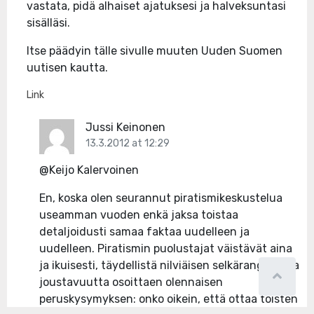
vastata, pidä alhaiset ajatuksesi ja halveksuntasi
sisälläsi.
Itse päädyin tälle sivulle muuten Uuden Suomen
uutisen kautta.
Link
Jussi Keinonen
13.3.2012 at 12:29
@Keijo Kalervoinen
En, koska olen seurannut piratismikeskustelua
useamman vuoden enkä jaksa toistaa
detaljoidusti samaa faktaa uudelleen ja
uudelleen. Piratismin puolustajat väistävät aina
ja ikuisesti, täydellistä nilviäisen selkärangatonta
joustavuutta osoittaen olennaisen
peruskysymyksen: onko oikein, että ottaa toisten