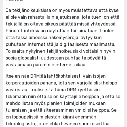
Ja tekijänoikeuksissa on myös muistettava että kyse
ei ole vain rahasta, lain ajatuksena, jota tuen, on että
tekijällä on oltava oikeus päättää missä yhteydessä
hänen tuotoksiaan näytetään tai lainataan. Luulen
että tässä aiheessa näkemyseroja löytyy kun
puhutaan internetistä ja digitaalisesta maailmasta.
Toisaalta nykyinen tekijänoikeuslaki voitaisiin hyvin
sopia globaalisti uudestaan puhtaalta pöydältä
vastaamaan paremmin internet aikaa.
Itse en näe DRM:ää lähtökohtaisesti vain isojen
korporaatioiden pahana, jota sen varjolla olisi helppo
vastustaa. Luulisi että tämä DRM kyettäisiin
tekemään niin että se on käyttäjille helppoa ja että se
mahdollistaa myös pienien toimijoiden mukaan
tulemisen ja että siteeraaminen ym olisi helppoa. Se
on loppupelissä mielestäni kiinni enemmän
teknologiasta, joten ehkä Levinen sormi osoittaa