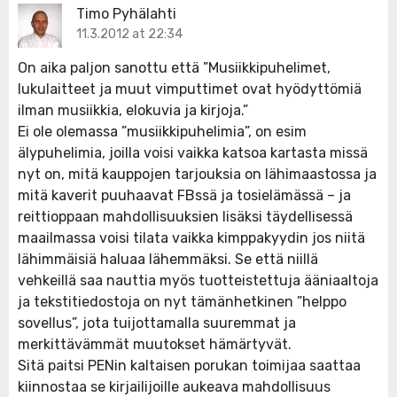
Timo Pyhälahti
11.3.2012 at 22:34
On aika paljon sanottu että ”Musiikkipuhelimet,
lukulaitteet ja muut vimputtimet ovat hyödyttömiä
ilman musiikkia, elokuvia ja kirjoja.”
Ei ole olemassa ”musiikkipuhelimia”, on esim
älypuhelimia, joilla voisi vaikka katsoa kartasta missä
nyt on, mitä kauppojen tarjouksia on lähimaastossa ja
mitä kaverit puuhaavat FBssä ja tosielämässä – ja
reittioppaan mahdollisuuksien lisäksi täydellisessä
maailmassa voisi tilata vaikka kimppakyydin jos niitä
lähimmäisiä haluaa lähemmäksi. Se että niillä
vehkeillä saa nauttia myös tuotteistettuja ääniaaltoja
ja tekstitiedostoja on nyt tämänhetkinen ”helppo
sovellus”, jota tuijottamalla suuremmat ja
merkittävämmät muutokset hämärtyvät.
Sitä paitsi PENin kaltaisen porukan toimijaa saattaa
kiinnostaa se kirjailijoille aukeava mahdollisuus