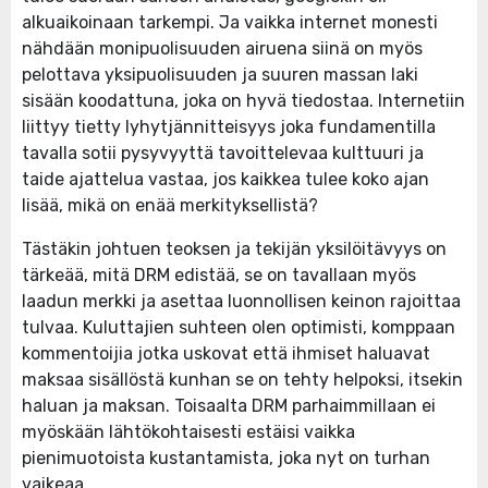
alkuaikoinaan tarkempi. Ja vaikka internet monesti
nähdään monipuolisuuden airuena siinä on myös
pelottava yksipuolisuuden ja suuren massan laki
sisään koodattuna, joka on hyvä tiedostaa. Internetiin
liittyy tietty lyhytjännitteisyys joka fundamentilla
tavalla sotii pysyvyyttä tavoittelevaa kulttuuri ja
taide ajattelua vastaa, jos kaikkea tulee koko ajan
lisää, mikä on enää merkityksellistä?
Tästäkin johtuen teoksen ja tekijän yksilöitävyys on
tärkeää, mitä DRM edistää, se on tavallaan myös
laadun merkki ja asettaa luonnollisen keinon rajoittaa
tulvaa. Kuluttajien suhteen olen optimisti, komppaan
kommentoijia jotka uskovat että ihmiset haluavat
maksaa sisällöstä kunhan se on tehty helpoksi, itsekin
haluan ja maksan. Toisaalta DRM parhaimmillaan ei
myöskään lähtökohtaisesti estäisi vaikka
pienimuotoista kustantamista, joka nyt on turhan
vaikeaa.