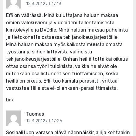
12.3.2012 at 17:13
Effi on väärässä. Minä kuluttajana haluan maksaa
omien valokuvieni ja videoideni tallentamisesta
kiintolevylle ja DVD:lle. Minä haluan maksaa puhelinta
ja tietokonetta ostaessa tekijänoikeusjärjestöille.
Minä haluan maksaa myös kaikesta muusta omasta
työstäni ja siihen liittyvistä välineistä
tekijänoikeusjärjestöille. Onhan heillä totta kai oikeus
ottaa osansa työni tuloksista, vaikka he eivät ole
mitenkään osallistuneet sen tuottamiseen, koska
heillä on oikeus. Effi, tuo kamala parasiitti, yrittää
vastustaa tällaista ei-ollenkaan-parasiittimaista.
Link
Tuomas
12.3.2012 at 17:26
Sosiaalituen varassa elävä näennäiskirjailija kehtaakin