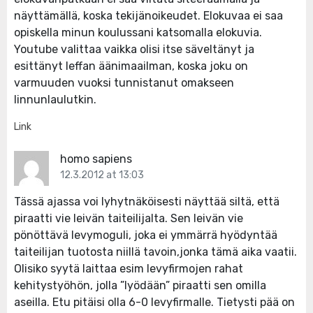
näyttämällä, koska tekijänoikeudet. Elokuvaa ei saa
opiskella minun koulussani katsomalla elokuvia.
Youtube valittaa vaikka olisi itse säveltänyt ja
esittänyt leffan äänimaailman, koska joku on
varmuuden vuoksi tunnistanut omakseen
linnunlaulutkin.
Link
homo sapiens
12.3.2012 at 13:03
Tässä ajassa voi lyhytnäköisesti näyttää siltä, että
piraatti vie leivän taiteilijalta. Sen leivän vie
pönöttävä levymoguli, joka ei ymmärrä hyödyntää
taiteilijan tuotosta niillä tavoin,jonka tämä aika vaatii.
Olisiko syytä laittaa esim levyfirmojen rahat
kehitystyöhön, jolla ”lyödään” piraatti sen omilla
aseilla. Etu pitäisi olla 6-0 levyfirmalle. Tietysti pää on