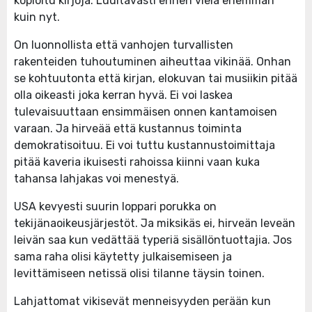
kopioitu kirjoja. Luultavasti ennen vielä enemmän
kuin nyt.
On luonnollista että vanhojen turvallisten
rakenteiden tuhoutuminen aiheuttaa vikinää. Onhan
se kohtuutonta että kirjan, elokuvan tai musiikin pitää
olla oikeasti joka kerran hyvä. Ei voi laskea
tulevaisuuttaan ensimmäisen onnen kantamoisen
varaan. Ja hirveää että kustannus toiminta
demokratisoituu. Ei voi tuttu kustannustoimittaja
pitää kaveria ikuisesti rahoissa kiinni vaan kuka
tahansa lahjakas voi menestyä.
USA kevyesti suurin loppari porukka on
tekijänaoikeusjärjestöt. Ja miksikäs ei, hirveän leveän
leivän saa kun vedättää typeriä sisällöntuottajia. Jos
sama raha olisi käytetty julkaisemiseen ja
levittämiseen netissä olisi tilanne täysin toinen.
Lahjattomat vikisevät menneisyyden perään kun