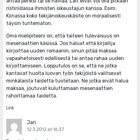
antaa periksi tai se häviää. Lait eivät voi olla pitkään
ristiriidassa ihmisten oikeustajun kanssa. Esim.
Kiinassa koko tekijänoikeuskäsite on moraalisesti
täysin tuntematon.
Oma mielipiteeni on, että taiteen tulevaisuus on
mesenaattien käsissä. Jos haluat että kirjailija
kiirjoittaa uuden romaanin, sinun pitää maksaa
vapaahetoisesti edellisestä tai antaa rahaa uuden
kirjoittamiseen. Lopputulos on se, että ne jotka
kantavat huolta luovan työn tekijöistä valitsevat
minkälaista taidetta tuotetaan. Ne jotka eivät halua
maksaa, joutuvat kuluttamaan mesenaattien
rahoittamaa taidetta.
Link
Jari
12.3.2012 at 16:37