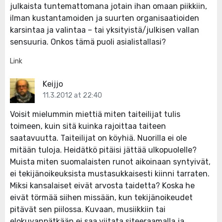
julkaista tuntemattomana jotain ihan omaan piikkiin,
ilman kustantamoiden ja suurten organisaatioiden
karsintaa ja valintaa – tai yksityistä/julkisen vallan
sensuuria. Onkos tämä puoli asialistallasi?
Link
Keijjo
11.3.2012 at 22:40
Voisit mielummin miettiä miten taiteilijat tulis
toimeen, kuin sitä kuinka rajoittaa taiteen
saatavuutta. Taiteilijat on köyhiä. Nuorilla ei ole
mitään tuloja. Heidätkö pitäisi jättää ulkopuolelle?
Muista miten suomalaisten runot aikoinaan syntyivät,
ei tekijänoikeuksista mustasukkaisesti kiinni tarraten.
Miksi kansalaiset eivät arvosta taidetta? Koska he
eivät törmää siihen missään, kun tekijänoikeudet
pitävät sen piilossa. Kuvaan, musiikkiin tai
elokuvanpätkään ei saa viitata siteeraamalla ja