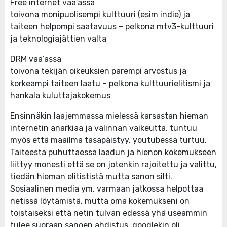
Free internet vaa’assa
toivona monipuolisempi kulttuuri (esim indie) ja
taiteen helpompi saatavuus – pelkona mtv3-kulttuuri
ja teknologiajättien valta
DRM vaa’assa
toivona tekijän oikeuksien parempi arvostus ja
korkeampi taiteen laatu – pelkona kulttuurielitismi ja
hankala kuluttajakokemus
Ensinnäkin laajemmassa mielessä karsastan hieman
internetin anarkiaa ja valinnan vaikeutta, tuntuu
myös että maailma tasapäistyy, youtubessa turtuu.
Taiteesta puhuttaessa laadun ja hienon kokemukseen
liittyy monesti että se on jotenkin rajoitettu ja valittu,
tiedän hieman elitististä mutta sanon silti.
Sosiaalinen media ym. varmaan jatkossa helpottaa
netissä löytämistä, mutta oma kokemukseni on
toistaiseksi että netin tulvan edessä yhä useammin
tulee suoraan sanoen ahdistus, googlekin oli