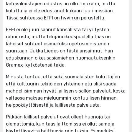
laitevalmistajien edustus on ollut mukana, mutta
kuluttajia ei ole edustanut kukaan juuri missään.
Tässä suhteessa EFFI on hyvinkin perusteltu.
EFFI ei ole juuri saanut kansallista tai yritysten
rahoitusta, mutta tekijänoikeuspuolella taas on
läheiset suhteet esimerkiksi opetusministeriön
suuntaan. Jukka Liedes on tästä ansainnut ihan
eduskunnan oikeusasiamiehen huomautuksenkin
Gramex-kytköstensä takia.
Minusta tuntuu, että sekä suomalaisten kuluttajien
että kulttuurin tekijöiden yhteinen etu olisi saada
mahdollisimman hyvät laillisen sisällön palvelut, koska
valtaosa maksaa mieluummin kohtuullisen hinnan
helppokäyttöisestä ja laillisesta palvelusta.
Pitkään lailliset palvelut ovat olleet huonoja tai
olemattomia, kun taas laittomissa ei ollut samoja
käytettävyyttä haittaavia rajoituksia. Esimerkiksi