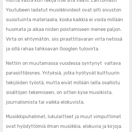
mutta vasta kun tekijä itse sitä vaatii. Laittomasti
Youtubeen ladatut musiikkivideot ovat silti sivuston
suosituinta materiaalia, koska kaikkia ei voida millään
huomata ja aikaa niiden poistamiseen menee paljon.
Virta on ehtymätön, siis piraattitavaran virta netissä
ja sillä rahaa tahkoavan Googlen tulovirta.
Nettiin on muutamassa vuodessa syntynyt valtava
parasiittibisnes. Yrityksiä, jotka hyötyvät kulttuurin
tekijöiden työstä, mutta eivät millään lailla osallistu
sisältöjen tekemiseen, on sitten kyse musiikista,
journalismista tai vaikka elokuvista.
Musiikkipuhelimet, lukulaitteet ja muut vimputtimet
ovat hyödyttömiä ilman musiikkia, elokuvia ja kirjoja.