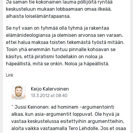
Ja saman tie kokonainen lauma pöllijöitä ryntää
keskusteluun mukaan lobbaamaan omaa ilkeää,
alhaista loiselämäntapaansa.
Se nyt vaan on tyhmää olla tyhmä ja rakentaa
elämänideologiansa ja olemisen arvonsa sen varaan,
ettei halua maksaa toisten tekemästä työstä mitään.
Tosin yhä enemmän tuntuu pinnalle kohoavan se
käsitys, että piratismi todellakin on noloa ja
häpeällistä, mitä se onkin. Noloa ja häpeällistä.
Link
Keijo Kalervoinen
13.3.2012 at 08:40
^ Jussi Keinonen: ad hominem -argumentointi
alkaa, kun asia-argumentit loppuvat. Ole hyvä ja
vastaa keskustelussa esitettyihin argumentteihin,
aloita vaikka vastaamalla Tero Lehdolle. Jos et osaa