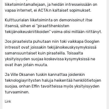
liiketoimintamallejaan, ja heidän intresseissään on
vapaa internet, ei ACTA:n kaltaiset sopimukset.
Kulttuurialan liiketoiminta on demonisoinut itse
itsensä, siihen ei ”piraattihenkisten
tekijänoikeuskriitikoiden” voima olisi millään riittänyt.
Jos piraateista puhutaan niin toki vaikkapa Googlen
intressit ovat joissakin tekijänoikeuskysymyksissä
samansuuntaiset kuin piraateilla. Toisaalta
yksityisyyden suojaa koskevissa kysymyksissä ne
ovat ihan jotain muuta.
Ja Ville Oksanen tuskin kannattaa joidenkin
teknologiayritysten haluja heikentää henkilötietojen
suojaa, onhan Effin tavoitteissa myös yksityisyyden
turvaaminen.
Link