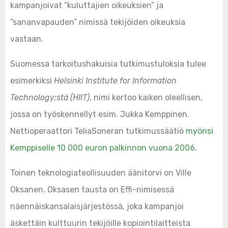
kampanjoivat ”kuluttajien oikeuksien” ja
”sananvapauden” nimissä tekijöiden oikeuksia
vastaan.
Suomessa tarkoitushakuisia tutkimustuloksia tulee
esimerkiksi
Helsinki Institute for Information
Technology:stä (HIIT)
, nimi kertoo kaiken oleellisen,
jossa on työskennellyt esim. Jukka Kemppinen.
Nettioperaattori TeliaSoneran tutkimussäätiö
myönsi
Kemppiselle 10 000 euron palkinnon vuona 2006
.
Toinen teknologiateollisuuden äänitorvi on Ville
Oksanen. Oksasen tausta on Effi-nimisessä
näennäiskansalaisjärjestössä, joka kampanjoi
äskettäin kulttuurin tekijöille kopiointilaitteista