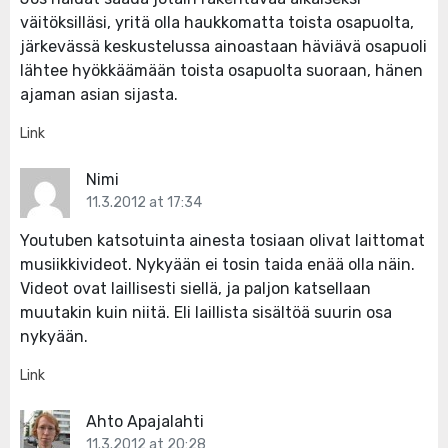
väitöksilläsi, yritä olla haukkomatta toista osapuolta,
järkevässä keskustelussa ainoastaan häviävä osapuoli
lähtee hyökkäämään toista osapuolta suoraan, hänen
ajaman asian sijasta.
Link
Nimi
11.3.2012 at 17:34
Youtuben katsotuinta ainesta tosiaan olivat laittomat
musiikkivideot. Nykyään ei tosin taida enää olla näin.
Videot ovat laillisesti siellä, ja paljon katsellaan
muutakin kuin niitä. Eli laillista sisältöä suurin osa
nykyään.
Link
Ahto Apajalahti
11.3.2012 at 20:28