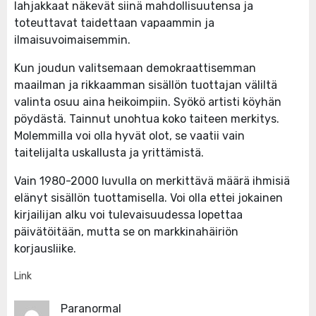
lahjakkaat näkevät siinä mahdollisuutensa ja
toteuttavat taidettaan vapaammin ja
ilmaisuvoimaisemmin.
Kun joudun valitsemaan demokraattisemman
maailman ja rikkaamman sisällön tuottajan väliltä
valinta osuu aina heikoimpiin. Syökö artisti köyhän
pöydästä. Tainnut unohtua koko taiteen merkitys.
Molemmilla voi olla hyvät olot, se vaatii vain
taitelijalta uskallusta ja yrittämistä.
Vain 1980-2000 luvulla on merkittävä määrä ihmisiä
elänyt sisällön tuottamisella. Voi olla ettei jokainen
kirjailijan alku voi tulevaisuudessa lopettaa
päivätöitään, mutta se on markkinahäiriön
korjausliike.
Link
Paranormal